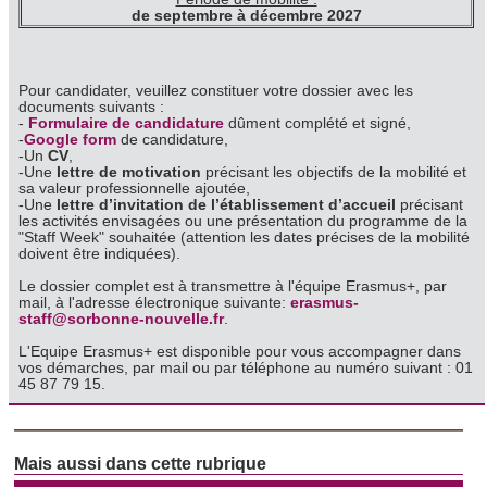
d'autres informations que vous leur avez fournies ou qu'ils
de septembre à décembre 2027
ont collectées lors de votre utilisation de leurs services.
Pour candidater, veuillez constituer votre dossier avec les
documents suivants :
-
Formulaire de candidature
dûment complété et signé,
-
Google form
de candidature,
-Un
CV
,
-Une
lettre de motivation
précisant les objectifs de la mobilité et
sa valeur professionnelle ajoutée,
-Une
lettre d’invitation de l’établissement d’accueil
précisant
les activités envisagées ou une présentation du programme de la
"Staff Week" souhaitée (attention les dates précises de la mobilité
doivent être indiquées).
Le dossier complet est à transmettre à l'équipe Erasmus+, par
mail, à l'adresse électronique suivante:
erasmus-
staff@sorbonne-nouvelle.fr
.
L'Equipe Erasmus+ est disponible pour vous accompagner dans
vos démarches, par mail ou par téléphone au numéro suivant : 01
45 87 79 15.