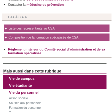
ont collectées lors de votre utilisation de leurs services.
Contacter la
médecine de prévention
Les élu.e.s
Liste des représentants au CSA
Composition de la formation spécialisée de CSA
Règlement intérieur du Comité social d'administration et de sa
formation spécialisée
Vie de campus
Vie étudiante
Vie du personnel
Action sociale
Soutien aux personnels
Formation du personnel