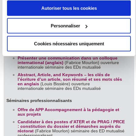
Offre de Science Ouverte
Autoriser tous les cookies
Rédiger sa thèse
(Thiphaine Pocquet) séminaire
Si vous le permettez, nous aimerions également :
méthodologique mutualisé
Offre de la BSG Bibliothèque Sainte Geneviève
Collecter des informations sur votre localisation
Personnaliser
Séminaire méthodologique Méthodes numériques mixtes
géographique qui peuvent être précises à plusieurs
et éthique de la recherche
mètres près
Ouverture internationale
Cookies nécessaires uniquement
Identifier votre appareil en l'analysant activement
Offre de YUFE
pour en relever les caractéristiques spécifiques
Présenter une communication dans un colloque
(empreintes digitales).
international (anglais)
(Fabrice Mourlon) ouverture
Pour en savoir plus sur le traitement de vos données
internationale séminaire des EDs mutualisé
personnelles et définir vos préférences, reportez-vous à la
Abstract, Article, and Keywords – les clés de
l’écriture d’un article, son résumé et ses mots clés
section « Détails »
. Vous pouvez modifier ou retirer votre
en anglais
(Louis Bissière) ouverture
internationale séminaire des EDs mutualisé
consentement à tout moment à partir de la déclaration sur
les cookies.
Séminaires professionnalisants
Offre de APP Accompagnement à la pédagogie et
Les cookies nous permettent de personnaliser le contenu
aux projets
et les annonces, d'offrir des fonctionnalités relatives aux
Candidater à des postes d’ATER et de PRAG / PRCE
médias sociaux et d'analyser notre trafic. Nous
: constitution du dossier et démarches auprès du
réctorat
(Fabrice Mourlon) séminaire des ED mutualisé
partageons également des informations sur l'utilisation de
professionnalisant