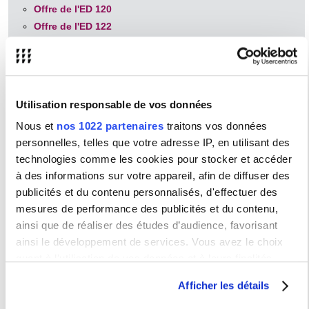
Offre de l'ED 120
Offre de l'ED 122
Offre de l'ED 267
Offre de l'ED 661 ex ED 622
Offre de l'ED 625
Utilisation responsable de vos données
Offre de formation transversale 10 ECTS
Nous et
nos 1022 partenaires
traitons vos données
personnelles, telles que votre adresse IP, en utilisant des
Vous pouvez suivre les formations transversales proposées via
les liens ci-dessous en fonction des exigences de votre école
technologies comme les cookies pour stocker et accéder
doctorale.
à des informations sur votre appareil, afin de diffuser des
publicités et du contenu personnalisés, d'effectuer des
Séminaire sur l'éthique de la recherche et sur l'intégrité
scientifique
mesures de performance des publicités et du contenu,
ainsi que de réaliser des études d’audience, favorisant
Ethique de la recherche et intégrité scientifique
obligatoire
2 ECTS
ainsi le développement de services. Vous avez le choix
quant à l'utilisation de vos données et à leurs finalités.
Séminaires méthodologiques
Vous pouvez modifier ou retirer votre consentement à tout
Afficher les détails
Offre de la BSN Bibliothèque de la Sorbonne
moment en consultant la Déclaration relative aux cookies
Nouvelle
ou en cliquant sur l'icône de confidentialité.