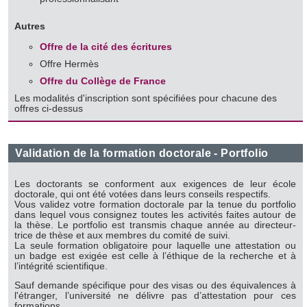
notre site avec nos partenaires de médias sociaux, de
publicité et d'analyse, qui peuvent combiner celles-ci avec
Autres
d'autres informations que vous leur avez fournies ou qu'ils
Offre de la cité des écritures
ont collectées lors de votre utilisation de leurs services.
Offre Hermès
Offre du Collège de France
Les modalités d'inscription sont spécifiées pour chacune des
offres ci-dessus
Validation de la formation doctorale - Portfolio
Les doctorants se conforment aux exigences de leur école
doctorale, qui ont été votées dans leurs conseils respectifs.
Vous validez votre formation doctorale par la tenue du portfolio
dans
lequel vous consignez toutes les activités faites autour de
la thèse. Le portfolio est transmis chaque année au directeur-
trice de thèse et aux membres du comité de suivi.
La seule formation obligatoire pour laquelle une attestation ou
un badge est exigée est celle à l’éthique de la recherche et à
l’intégrité scientifique.
Sauf demande spécifique pour des visas ou des équivalences à
l'étranger, l’université ne délivre pas d’attestation pour ces
formations.