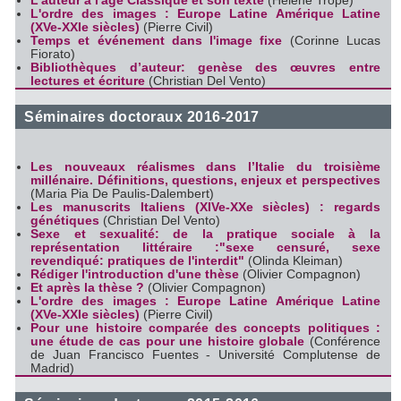
L'auteur à l'âge Classique et son texte
(Hélène Tropé)
L'ordre des images : Europe Latine Amérique Latine
(XVe-XXIe siècles)
(Pierre Civil)
Temps et événement dans l'image fixe
(Corinne Lucas
Fiorato)
Bibliothèques d’auteur: genèse des œuvres entre
lectures et écriture
(Christian Del Vento)
Séminaires doctoraux 2016-2017
Les nouveaux réalismes dans l’Italie du troisième
millénaire. Définitions, questions, enjeux et perspectives
(Maria Pia De Paulis-Dalembert)
Les manuscrits Italiens (XIVe-XXe siècles) : regards
génétiques
(Christian Del Vento)
Sexe et sexualité: de la pratique sociale à la
représentation littéraire :"sexe censuré, sexe
revendiqué: pratiques de l'interdit"
(Olinda Kleiman)
Rédiger l'introduction d'une thèse
(Olivier Compagnon)
Et après la thèse ?
(Olivier Compagnon)
L'ordre des images : Europe Latine Amérique Latine
(XVe-XXIe siècles)
(Pierre Civil)
Pour une histoire comparée des concepts politiques :
une étude de cas pour une histoire globale
(Conférence
de Juan Francisco Fuentes - Université Complutense de
Madrid)