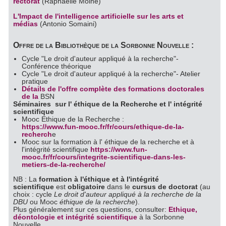
rectorat
(Raphaëlle Moine)
L'Impact de l'intelligence artificielle sur les arts et
médias
(Antonio Somaini)
Offre de la Bibliothèque de la Sorbonne Nouvelle :
Cycle "Le droit d'auteur appliqué à la recherche"-
Conférence théorique
Cycle "Le droit d'auteur appliqué à la recherche"- Atelier
pratique
Détails de l'offre complète des formations doctorales
de la
BSN
Séminaires sur l' éthique de la Recherche et l' intégrité
scientifique
Mooc Ethique de la Recherche :
https://www.fun-mooc.fr/fr/cours/ethique-de-la-
recherch
e
Mooc sur la formation à l' éthique de la recherche et à
l'intégrité scientifique
https://www.fun-
mooc.fr/fr/cours/integrite-scientifique-dans-les-
metiers-de-la-recherche/
NB : La
formation à l'éthique et à l'intégrité
scientifique
est
obligatoire
dans le
cursus de doctorat
(au
choix : cycle
Le droit d'auteur appliqué à la recherche de la
DBU
ou Mooc
éthique de la recherche
).
Plus généralement sur ces questions, consulter:
Ethique,
déontologie et intégrité scientifique
à la Sorbonne
Nouvelle.