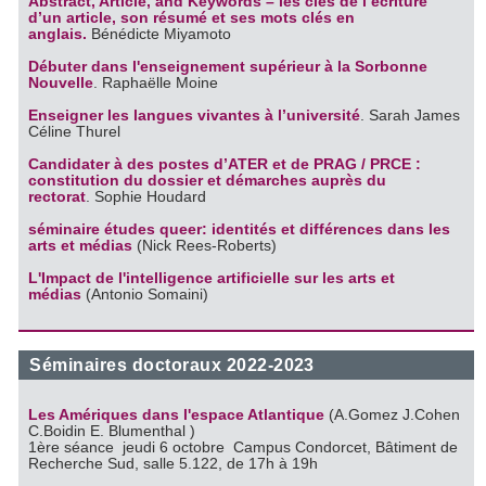
Abstract, Article, and Keywords – les clés de l’écriture
d’un article, son résumé et ses mots clés en
anglais.
Bénédicte Miyamoto
Débuter dans l'enseignement supérieur à la Sorbonne
Nouvelle
. Raphaëlle Moine
Enseigner les langues vivantes à l’université
. Sarah James
Céline Thurel
Candidater à des postes d’ATER et de PRAG / PRCE :
constitution du dossier et démarches auprès du
rectorat
. Sophie Houdard
séminaire études queer: identités et différences dans les
arts et médias
(Nick Rees-Roberts)
L'Impact de l'intelligence artificielle sur les arts et
médias
(Antonio Somaini)
Séminaires doctoraux 2022-2023
Les Amériques dans l'espace Atlantique
(A.Gomez J.Cohen
C.Boidin E. Blumenthal )
1ère séance jeudi 6 octobre Campus Condorcet, Bâtiment de
Recherche Sud, salle 5.122, de 17h à 19h