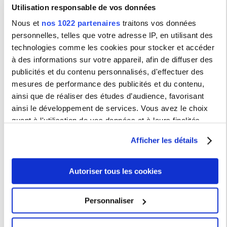
Nouvelle.
Raphaëlle Moine
Utilisation responsable de vos données
Enseigner les langues vivantes à l’université.
Sarah James
Nous et
nos 1022 partenaires
traitons vos données
Céline Thurel
personnelles, telles que votre adresse IP, en utilisant des
Candidater à des postes d’ATER et de PRAG / PRCE :
technologies comme les cookies pour stocker et accéder
constitution du dossier et démarches auprès du rectorat.
Sophie Houdard
à des informations sur votre appareil, afin de diffuser des
publicités et du contenu personnalisés, d'effectuer des
mesures de performance des publicités et du contenu,
Séminaires doctoraux 2021-2022
ainsi que de réaliser des études d’audience, favorisant
ainsi le développement de services. Vous avez le choix
Les Amériques dans l'espace Atlantique (A.Gomez
quant à l'utilisation de vos données et à leurs finalités.
J.Cohen C.Boidin E. Blumenthal )
Vous pouvez modifier ou retirer votre consentement à tout
Afficher les détails
Récits et usages de la Seconde Guerre mondiale dans
moment en consultant la Déclaration relative aux cookies
l’historiographie et la littérature italiennes
ou en cliquant sur l'icône de confidentialité.
contemporaines ( Xavier Tabet Paris 8 Maria Pia De Paulis
Paris 3)
Autoriser tous les cookies
Que font les images à la recherche en Humanités ? Que
Si vous le permettez, nous aimerions également :
faire des images dans la recherche en Humanités (XVIe-
XXIe siècles) ? (Marie-Linda Ortega)
Collecter des informations sur votre localisation
Personnaliser
géographique qui peuvent être précises à plusieurs
L'auteur, ses archives, sa bibliothèque ( C. Del Vento P.
Musitelli)
mètres près