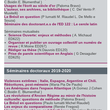
C.Boidin E. Blumenthal )
Usages de l'écrit au siècle d'or
(Paloma Bravo)
L'auteur, ses archives, sa bibliothèque
( C. Del Vento P.
Musitelli)
Le Brésil en question
(P Iumatti M. Riaudel L. De Mello e
Souza)
Séminaire des doctorant.e.s de l'ED 122 : Le cercle latin
Séminaires mutualisés
Science Ouverte: enjeux et méthodes
( A. Michaud
ED622)
Organiser et publier un ouvrage collectif/ un numéro de
revue
( R.Moine ED267)
Rédiger sa thèse
(N.Dauvois ED120)
Prise de parole scientifique en Anglais
( G Desagulier
ED625)
Séminaires doctoraux 2019-2020
Violences extrêmes : Italie, Espagne, Argentine et Chili.
Réécritures, post-mémoire
(Maria Pia De Paulis)
Les Amériques dans l'espace Atlantique
(A.Gomez J.Cohen
C.Boidin E. Blumenthal )
Les révolutions d'Ancien Régime au miroir de l'histoire
culturelle: questions de méthode
(Paloma Bravo)
Le Brésil en questions
(Paulo Iumatti Michel Riaudel)
Les enjeux du comparatisme
(Renée Fregosi)