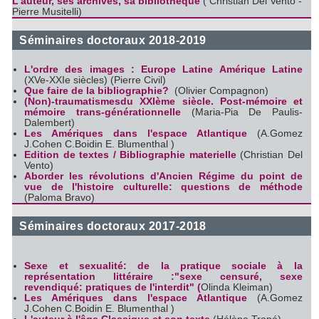
L'auteur, ses archives, sa bibliothèque
( Christian Del Vento -
Pierre Musitelli)
Séminaires doctoraux 2018-2019
L'ordre des images : Europe Latine Amérique Latine
(XVe-XXIe siècles) (Pierre Civil)
Que faire de la bibliographie?
(Olivier Compagnon)
(Non)-traumatismesdu XXIème siècle. Post-mémoire et
mémoire trans-générationnelle
(Maria-Pia De Paulis-
Dalembert)
Les Amériques dans l'espace Atlantique
(A.Gomez
J.Cohen C.Boidin E. Blumenthal )
Edition de textes / Bibliographie materielle
(Christian Del
Vento)
Aborder les révolutions d'Ancien Régime du point de
vue de l'histoire culturelle: questions de méthode
(Paloma Bravo)
Séminaires doctoraux 2017-2018
Sexe et sexualité: de la pratique sociale à la
représentation littéraire :"sexe censuré, sexe
revendiqué: pratiques de l'interdit" (
Olinda Kleiman)
Les Amériques dans l'espace Atlantique
(A.Gomez
J.Cohen C.Boidin E. Blumenthal )