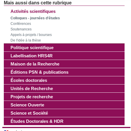
consentement à tout moment à partir de la déclaration sur
les cookies.
Activités scientifiques
Colloques - journées d'études
Conférences
Les cookies nous permettent de personnaliser le contenu
Soutenances
et les annonces, d'offrir des fonctionnalités relatives aux
Appels à projets / bourses
médias sociaux et d'analyser notre trafic. Nous
De l'idée à la thèse
partageons également des informations sur l'utilisation de
Politique scientifique
notre site avec nos partenaires de médias sociaux, de
Labellisation HRS4R
publicité et d'analyse, qui peuvent combiner celles-ci avec
Maison de la Recherche
d'autres informations que vous leur avez fournies ou qu'ils
Éditions PSN & publications
ont collectées lors de votre utilisation de leurs services.
Écoles doctorales
Unités de Recherche
Projets de recherche
Science Ouverte
Science et Société
Études Doctorales & HDR