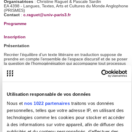
Organisatrices
: Christine Raguet & Pascale Sardin
EA 4398 - Langues, Textes, Arts et Cultures du Monde Anglophone
(PRISMES)
Contact
:
c.raguet@univ-paris3.fr
Programme
Inscription
Présentation
Recréer l’équilibre d’un texte littéraire en traduction suppose de
prendre en compte l’ensemble de l’espace discursif et de se poser
la question de l’homogénéisation qui accompagne tout processus
traductif. Qu’advient-il notamment des textes qui reposent sur un
principe d’éclatement, de pluralité ou de rupture ? La traduction
accentue-t-elle ou au contraire amoindrit-elle ces effets stylistiques
et narratologiques ? Que peut-on dire de l’approche
hétérogénéisante prônée par Lawrence Venuti laquelle viserait à
réduire l’ethnocentrisme du processus traductif ?
Utilisation responsable de vos données
D’un point de vue linguistique, on pourra ainsi évoquer la question
des contacts de langues, dans les situations de bilinguisme par
Nous et
nos 1022 partenaires
traitons vos données
exemple, ou encore lors de contacts sociaux et/ou de groupes
d’âge. Comment la « fiction d’homogénéité » dont parle John Lyons
personnelles, telles que votre adresse IP, en utilisant des
à propos des locuteurs d’une même communauté linguistique se
manifeste t-elle dans les traductions et la critique des traductions ?
technologies comme les cookies pour stocker et accéder
En outre, il sera intéressant de mettre le fameux principe
à des informations sur votre appareil, afin de diffuser des
d’homogénéité de l’anglais, langue qui rechignerait à faire
cohabiter un sujet inanimé et un prédicat animé, à l’épreuve des
publicités et du contenu personnalisés, d'effectuer des