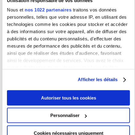
Utilisation responsable de vos données
Nous et
nos 1022 partenaires
traitons vos données
personnelles, telles que votre adresse IP, en utilisant des
technologies comme les cookies pour stocker et accéder
à des informations sur votre appareil, afin de diffuser des
ciberduvidas.iscte-iul.pt
publicités et du contenu personnalisés, d'effectuer des
JYPOB11 : Portugais LANSAD B1
JYPOB21 : Portugais LANSAD B1/B2
mesures de performance des publicités et du contenu,
ainsi que de réaliser des études d’audience, favorisant
ainsi le développement de services. Vous avez le choix
quant à l'utilisation de vos données et à leurs finalités.
Présentation des UE de langues pour non spécialistes
Vous pouvez modifier ou retirer votre consentement à tout
Afficher les détails
Allemand
moment en consultant la Déclaration relative aux cookies
ou en cliquant sur l'icône de confidentialité.
Anglais
Autoriser tous les cookies
Arabe
Si vous le permettez, nous aimerions également :
Chinois
Collecter des informations sur votre localisation
Coréen
Personnaliser
géographique qui peuvent être précises à plusieurs
Espagnol
mètres près
Italien
Cookies nécessaires uniquement
Identifier votre appareil en l'analysant activement