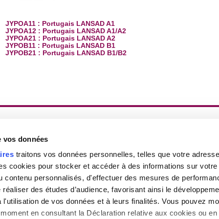
JYPOA11 : Portugais LANSAD A1
JYPOA12 : Portugais LANSAD A1/A2
JYPOA21 : Portugais LANSAD A2
JYPOB11 : Portugais LANSAD B1
JYPOB21 : Portugais LANSAD B1/B2
Gestion des cookies
|
Haut de la page
|
Contact
|
Pl
de vos données
ires
traitons vos données personnelles, telles que votre adresse I
 cookies pour stocker et accéder à des informations sur votre a
 du contenu personnalisés, d'effectuer des mesures de performan
e réaliser des études d’audience, favorisant ainsi le développeme
l'utilisation de vos données et à leurs finalités. Vous pouvez mod
moment en consultant la Déclaration relative aux cookies ou en 