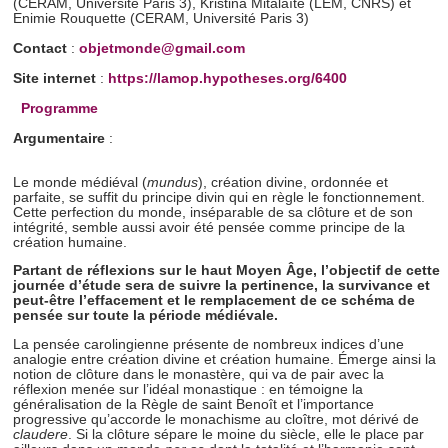
(CERAM, Université Paris 3), Kristina Mitalaïte (LEM, CNRS) et
Enimie Rouquette (CERAM, Université Paris 3)
Contact
:
objetmonde@gmail.com
Site internet
:
https://lamop.hypotheses.org/6400
Programme
Argumentaire
:
Le monde médiéval (
mundus
), création divine, ordonnée et
parfaite, se suffit du principe divin qui en règle le fonctionnement.
Cette perfection du monde, inséparable de sa clôture et de son
intégrité, semble aussi avoir été pensée comme principe de la
création humaine.
Partant de réflexions sur le haut Moyen Âge, l’objectif de cette
journée d’étude sera de suivre la pertinence, la survivance et
peut-être l’effacement et le remplacement de ce schéma de
pensée sur toute la période médiévale.
La pensée carolingienne présente de nombreux indices d’une
analogie entre création divine et création humaine. Émerge ainsi la
notion de clôture dans le monastère, qui va de pair avec la
réflexion menée sur l’idéal monastique : en témoigne la
généralisation de la Règle de saint Benoît et l’importance
progressive qu’accorde le monachisme au cloître, mot dérivé de
claudere
. Si la clôture sépare le moine du siècle, elle le place par