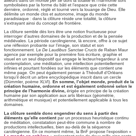
ailleurs dans un monde
per se
dont la totalité et l’harmonie sont
symbolisées par la forme du bâti et l’espace que crée cette
dernière, ordonné, réglé et tourné vers la louange de Dieu. Elle
délimite un monde clos et autonome, image du monde
paradisiaque : dans la clôture réside une totalité, la clôture
s’extrayant ainsi du concept de frontière.
La clôture semble dès lors être une notion fructueuse pour
interroger d’autres domaines de la production et de la pensée
médiévales. La période carolingienne, là encore, offre à ce sujet
une réflexion probante sur l’image, son statut et son
fonctionnement. Le
De Laudibus Sanctae Crucis
de Raban Maur
agence par exemple pour la première fois écriture, graphie et
visuel en un seul dispositif qui engage le lecteur/regardeur à une
contemplation, une méditation, une intellection potentiellement
infinies et pourtant fondées sur les éléments que contient une
même page. On peut également penser à Théodulf d’Orléans
lorsqu’il décrit un arbre encyclopédique inscrit dans un cercle
(Dümmler, poème XLVI).
En somme, l’objet monde, produit de la
création humaine, ordonne et est également ordonné selon le
principe de l’harmonie divine,
érigée en principe de la création
humaine par son application aux arts libéraux (géométrie,
arithmétique et musique) et potentiellement applicable à tous les
domaines.
La clôture semble donc engendrer du sens à partir des
éléments qu’elle contient
par un processus heuristique continu
de méditation, constatation peut-être commune à nombre de
productions intellectuelles, bien au-delà de la séquence
carolingienne. En ce moment même, la BnF propose l’exposition «