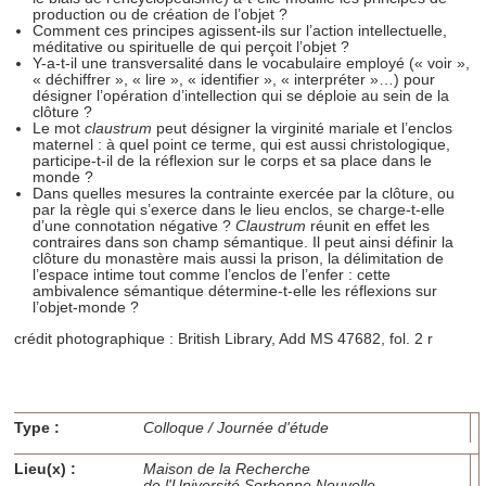
consentement à tout moment à partir de la déclaration sur
production ou de création de l’objet ?
Comment ces principes agissent-ils sur l’action intellectuelle,
les cookies.
méditative ou spirituelle de qui perçoit l’objet ?
Y-a-t-il une transversalité dans le vocabulaire employé (« voir »,
« déchiffrer », « lire », « identifier », « interpréter »…) pour
Les cookies nous permettent de personnaliser le contenu
désigner l’opération d’intellection qui se déploie au sein de la
et les annonces, d'offrir des fonctionnalités relatives aux
clôture ?
Le mot
claustrum
peut désigner la virginité mariale et l’enclos
médias sociaux et d'analyser notre trafic. Nous
maternel : à quel point ce terme, qui est aussi christologique,
participe-t-il de la réflexion sur le corps et sa place dans le
partageons également des informations sur l'utilisation de
monde ?
notre site avec nos partenaires de médias sociaux, de
Dans quelles mesures la contrainte exercée par la clôture, ou
par la règle qui s’exerce dans le lieu enclos, se charge-t-elle
publicité et d'analyse, qui peuvent combiner celles-ci avec
d’une connotation négative ?
Claustrum
réunit en effet les
d'autres informations que vous leur avez fournies ou qu'ils
contraires dans son champ sémantique. Il peut ainsi définir la
clôture du monastère mais aussi la prison, la délimitation de
ont collectées lors de votre utilisation de leurs services.
l’espace intime tout comme l’enclos de l’enfer : cette
ambivalence sémantique détermine-t-elle les réflexions sur
l’objet-monde ?
crédit photographique : British Library, Add MS 47682, fol. 2 r
Type :
Colloque / Journée d'étude
Lieu(x) :
Maison de la Recherche
de l'Université Sorbonne Nouvelle