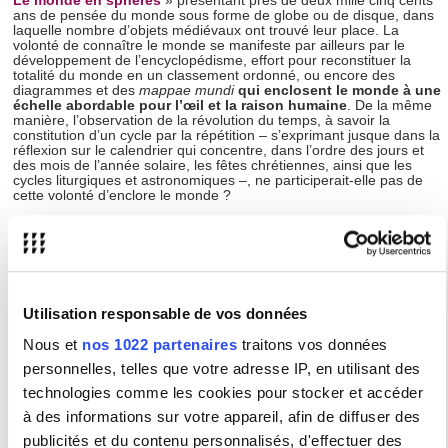
Le monde en sphères
» présentant près de deux mille cinq cents
ans de pensée du monde sous forme de globe ou de disque, dans
laquelle nombre d’objets médiévaux ont trouvé leur place. La
volonté de connaître le monde se manifeste par ailleurs par le
développement de l’encyclopédisme, effort pour reconstituer la
totalité du monde en un classement ordonné, ou encore des
diagrammes et des
mappae mundi
qui enclosent le monde à une
échelle abordable pour l’œil et la raison humaine
. De la même
manière, l’observation de la révolution du temps, à savoir la
constitution d’un cycle par la répétition – s’exprimant jusque dans la
réflexion sur le calendrier qui concentre, dans l’ordre des jours et
des mois de l’année solaire, les fêtes chrétiennes, ainsi que les
cycles liturgiques et astronomiques –, ne participerait-elle pas de
cette volonté d’enclore le monde ?
La clôture apparaît donc comme un processus dynamique
qui, en recréant le monde à l’échelle d’un objet en une mise
en ordre significative, en donne une version cohérente.
La
variété de nature de ces objets rend sensible la possibilité de
mettre en place, à leur échelle et avec leurs propres lois, une
version du monde dont chacun livrerait une herméneutique
Utilisation responsable de vos données
cosmique. Ainsi, architectures, façades, enluminures et textes
littéraires, jardins, proposent un macrocosme à échelle humaine
Nous et
nos 1022 partenaires
traitons vos données
prenant sens dans cette clôture. La complémentarité des savoirs
qu’ils mobilisent et concernent semble converger vers un système
personnelles, telles que votre adresse IP, en utilisant des
de pensée commun aussi bien à l’acquisition de la connaissance
qu’à son expression.
technologies comme les cookies pour stocker et accéder
à des informations sur votre appareil, afin de diffuser des
Nous avons choisi le terme « objet » pour regrouper l’ensemble
des productions médiévales pouvant être lues, vues et déchiffrées.
publicités et du contenu personnalisés, d'effectuer des
Cette journée d’étude visera à vérifier l’hypothèse que la clôture est