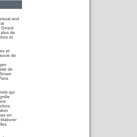
visual and
al
 Girard
 plus de
tres et
es et
socie de
ngen
sité de
 Brown
Paris
nels qui
nifie
une
cture,
ation
 pas en
'élaborer
lles