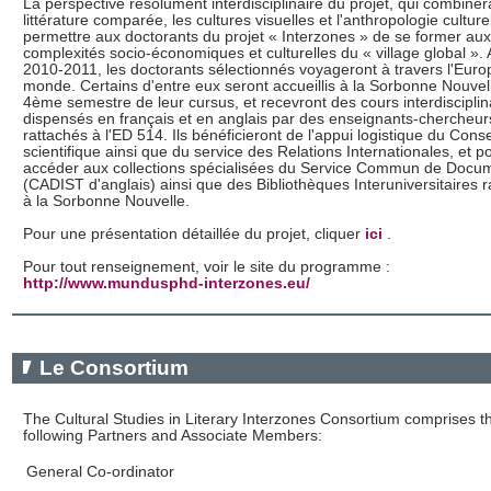
La perspective résolument interdisciplinaire du projet, qui combiner
littérature comparée, les cultures visuelles et l'anthropologie culturel
permettre aux doctorants du projet « Interzones » de se former aux
complexités socio-économiques et culturelles du « village global ». A
2010-2011, les doctorants sélectionnés voyageront à travers l'Europ
monde. Certains d'entre eux seront accueillis à la Sorbonne Nouvel
4ème semestre de leur cursus, et recevront des cours interdisciplin
dispensés en français et en anglais par des enseignants-chercheur
rattachés à l'ED 514. Ils bénéficieront de l'appui logistique du Conse
scientifique ainsi que du service des Relations Internationales, et p
accéder aux collections spécialisées du Service Commun de Docu
(CADIST d'anglais) ainsi que des Bibliothèques Interuniversitaires 
à la Sorbonne Nouvelle.
Pour une présentation détaillée du projet, cliquer
ici
.
Pour tout renseignement, voir le site du programme :
http://www.mundusphd-interzones.eu/
Le Consortium
The Cultural Studies in Literary Interzones Consortium comprises t
following Partners and Associate Members:
General Co-ordinator