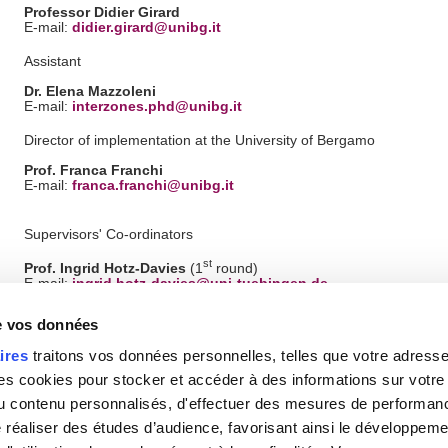
Professor Didier Girard
E-mail:
didier.girard@unibg.it
Assistant
Dr. Elena Mazzoleni
E-mail:
interzones.phd@unibg.it
Director of implementation at the University of Bergamo
Prof. Franca Franchi
E-mail:
franca.franchi@unibg.it
Supervisors' Co-ordinators
st
Prof. Ingrid Hotz-Davies
(1
round)
E-mail:
ingrid.hotz-davies@uni-tuebingen.de
nd
Prof. Kapitolina Fedorova
(2
round)
de vos données
E-mail:
fedorova@eu.spb.ru
ires
traitons vos données personnelles, telles que votre adresse I
Scientific Co-ordinator
 cookies pour stocker et accéder à des informations sur votre a
Prof. Alberto Castoldi
 du contenu personnalisés, d'effectuer des mesures de performan
E-mail:
alberto.castoldi@unibg.it
e réaliser des études d’audience, favorisant ainsi le développeme