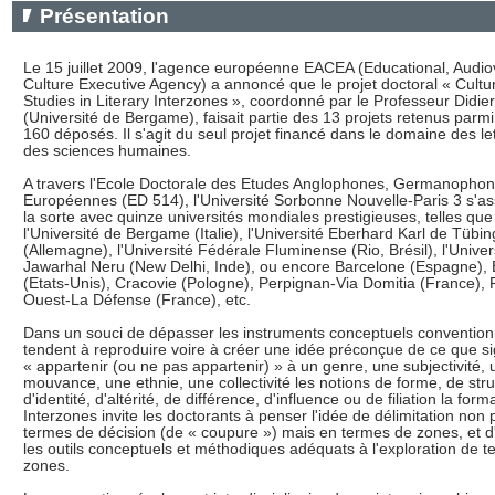
Présentation
Le 15 juillet 2009, l'agence européenne EACEA (Educational, Audio
Culture Executive Agency) a annoncé que le projet doctoral « Cultur
Studies in Literary Interzones », coordonné par le Professeur Didier
(Université de Bergame), faisait partie des 13 projets retenus parmi
160 déposés. Il s'agit du seul projet financé dans le domaine des let
des sciences humaines.
A travers l'Ecole Doctorale des Etudes Anglophones, Germanophon
Européennes (ED 514), l'Université Sorbonne Nouvelle-Paris 3 s'as
la sorte avec quinze universités mondiales prestigieuses, telles que
l'Université de Bergame (Italie), l'Université Eberhard Karl de Tübi
(Allemagne), l'Université Fédérale Fluminense (Rio, Brésil), l'Univer
Jawarhal Neru (New Delhi, Inde), ou encore Barcelone (Espagne),
(Etats-Unis), Cracovie (Pologne), Perpignan-Via Domitia (France), 
Ouest-La Défense (France), etc.
Dans un souci de dépasser les instruments conceptuels convention
tendent à reproduire voire à créer une idée préconçue de ce que sig
« appartenir (ou ne pas appartenir) » à un genre, une subjectivité, 
mouvance, une ethnie, une collectivité les notions de forme, de stru
d'identité, d'altérité, de différence, d'influence ou de filiation la form
Interzones invite les doctorants à penser l'idée de délimitation non
termes de décision (de « coupure ») mais en termes de zones, et d
les outils conceptuels et méthodiques adéquats à l'exploration de te
zones.