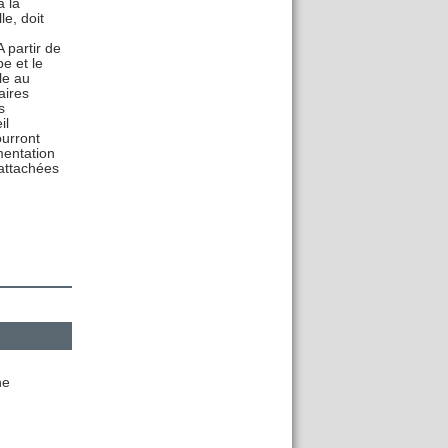
a la
le, doit
 partir de
e et le
le au
aires
s
il
ourront
mentation
rattachées
he