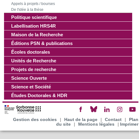
Appels à projets / bourses
Les cookies nous permettent de personnaliser le contenu
De l'idée à la thèse
Politique scientifique
et les annonces, d'offrir des fonctionnalités relatives aux
médias sociaux et d'analyser notre trafic. Nous
Labellisation HRS4R
partageons également des informations sur l'utilisation de
Maison de la Recherche
notre site avec nos partenaires de médias sociaux, de
Éditions PSN & publications
publicité et d'analyse, qui peuvent combiner celles-ci avec
Écoles doctorales
d'autres informations que vous leur avez fournies ou qu'ils
Unités de Recherche
ont collectées lors de votre utilisation de leurs services.
Projets de recherche
Science Ouverte
Science et Société
Études Doctorales & HDR
Gestion des cookies
|
Haut de la page
|
Contact
|
Plan
du site
|
Mentions légales
|
Imprimer