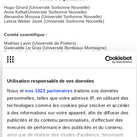
Hugo Girard (Université Sorbonne Nouvelle)
Anne Kaftal(Université Sorbonne Nouvelle)
Alexandre Moussa (Université Sorbonne Nouvelle)
Leticia Weber Jarek (Université Sorbonne Nouvelle)
Comité scientifique :
Mathias Lavin (Université de Poitiers)
Gwénaëlle Le Gras (Université Bordeaux Montaigne)
Raphaëlle Moine (Université Sorbonne Nouvelle)
Jacqueline Nacache (Université Paris-Cité)
Thomas Pillard (Université Sorbonne Nouvelle
Pierre-Olivier Toulza (Université Paris-Cité)
Ginette Vincendeau (King’s College London)
Utilisation responsable de vos données
Nous et
nos 1022 partenaires
traitons vos données
Type :
Colloque / Journée d'étude
personnelles, telles que votre adresse IP, en utilisant des
Contact :
colloque.acteur.anomalie@gmail.com
technologies comme les cookies pour stocker et accéder
à des informations sur votre appareil, afin de diffuser des
Lieu(x) :
Maison de la recherche, 4 rue des Irlandais
publicités et du contenu personnalisés, d'effectuer des
75005 Paris (salle Athéna)
mesures de performance des publicités et du contenu,
Le colloque se tiendra en présentiel, mais il y
ainsi que de réaliser des études d’audience, favorisant