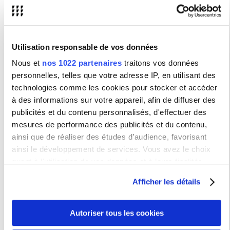
Type de population
Fonction
Utilisation responsable de vos données
Discipline
Nous et
nos 1022 partenaires
traitons vos données
personnelles, telles que votre adresse IP, en utilisant des
Thème de recherche
technologies comme les cookies pour stocker et accéder
à des informations sur votre appareil, afin de diffuser des
Structure
publicités et du contenu personnalisés, d'effectuer des
mesures de performance des publicités et du contenu,
ainsi que de réaliser des études d’audience, favorisant
ainsi le développement de services. Vous avez le choix
quant à l'utilisation de vos données et à leurs finalités.
Vous pouvez modifier ou retirer votre consentement à tout
Afficher les détails
Vie de campus
moment en consultant la Déclaration relative aux cookies
ou en cliquant sur l'icône de confidentialité.
Vie étudiante
Autoriser tous les cookies
Vie du personnel
Si vous le permettez, nous aimerions également :
Action sociale