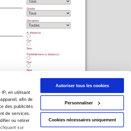
Grade
Discipline
A distance :
Oui
Non
Partiellement à distance :
Oui
Non
Structure
Autoriser tous les cookies
Code
P, en utilisant
ppareil, afin de
Personnaliser
ce des publicités
nt de services.
Cookies nécessaires uniquement
ifier ou retirer
cliquant sur