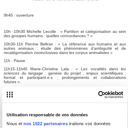
9h45 : ouverture
10h -10h30 Michelle Lecolle : « Partition et catégorisation au sein
des groupes humains : quelles concordances ? »
10h30-11h
Perrine Beltran : « La référence aux humains et aux
autres animaux : étude des phénomènes d’ambiguïté et de
recatégorisation zooinclusives dans les corpus animalistes »
11h : Pause
11h15-11h45 Marie-Christine Lala : «
Les vocalités dans les
sciences du langage
: genèse du projet ; enjeux scientifiques ;
format et participant.e.s ; prolongements et collaborations
futures ».
11h45-12h15 Marwa Abidi « Polyphonie et polygraphie : chemins
croisés dans la poïétique de Richard Millet »
12h15-13h Ludovica Maggi et Karima Mahtout : « Développement
durable à l’ONU: traduction entre terminologie et discours » +
présentation du projet YUFE
Utilisation responsable de vos données
Nous et
nos 1022 partenaires
traitons vos données