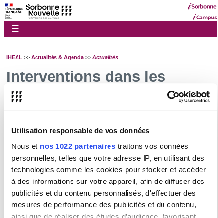
☰
IHEAL
>>
Actualités & Agenda
>>
Actualités
Interventions dans les
médias
L'IHEAL - CREDA dans les médias avril-juin 2026
L'IHEAL - CREDA dans les médias mars 2026
Utilisation responsable de vos données
L'IHEAL - CREDA dans les médias février-mars 2026
Nous et
nos 1022 partenaires
traitons vos données
personnelles, telles que votre adresse IP, en utilisant des
Guichet numérique étudiant
technologies comme les cookies pour stocker et accéder
Pour toutes questions concernant votre scolarité ou les formations de la
à des informations sur votre appareil, afin de diffuser des
Sorbonne Nouvelle,
connectez vous
puis saisissez votre demande.
publicités et du contenu personnalisés, d'effectuer des
Vous trouverez des explications et de l'aide
sur cette page
.
mesures de performance des publicités et du contenu,
ainsi que de réaliser des études d’audience, favorisant