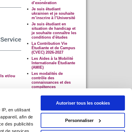
d’exonération
Je suis étudiant
ukrainien et je souhaite
m’inscrire à l’Université
Je suis étudiant en
situation de handicap et
je souhaite connaître les
conditions d'études
 Service
La Contribution Vie
Étudiante et de Campus
(CVEC) 2026-2027
Les Aides à la Mobilité
Internationale Étudiante
(AMIE)
Les modalités de
ls et/ou
contrôle des
connaissances et des
compétences
La charte de l’évaluation
et des examens
Autoriser tous les cookies
Régime spécial d'études
(en bas de la page des
P, en utilisant
Inscriptions
ppareil, afin de
pédagogiques
)
Personnaliser
ou
téléchargez le
ce des publicités
document associé
nt de services.
Le retrait des diplômes