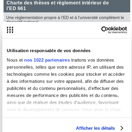
Charte des thèses et règlement intérieur de
l'ED 661
Une règlementation propre à l’ED et à l'université complètent le
dispositif national.
Pour les connaître le règlement intérieur de l'ED 661,
cliquer ici
Pour télécharger la Charte des thèses en vigueur au sein de la
Sorbonne Nouvelle,
cliquer ici
Utilisation responsable de vos données
Représentant-e-s et associations de doctorant-e-s
Nous et
nos 1022 partenaires
traitons vos données
Au sein de l'ED 661, les doctorant-e-s bénéficient de
personnelles, telles que votre adresse IP, en utilisant des
représentant-e-s élu-e-s à l'ED et au sein de la Sorbonne
Nouvelle, les doctorant-e-s bénéficient également d'associations
technologies comme les cookies pour stocker et accéder
créées par des doctorant-e-s pour les doctorant-e-s mais il
à des informations sur votre appareil, afin de diffuser des
existe aussi d'autres associations plus spécifiques aux domaines
de recherche de l'ED. Pour les connaître,
cliquer ici
publicités et du contenu personnalisés, d'effectuer des
mesures de performance des publicités et du contenu,
Ethique, déontologie et intégrité scientifique
ainsi que de réaliser des études d’audience, favorisant
ainsi le développement de services. Vous avez le choix
L’éthique, la déontologie et l’intégrité scientifique sont
essentielles à la vie académique en ce qu’elles ont pour visée de
quant à l'utilisation de vos données et à leurs finalités.
garantir le caractère honnête, intègre et responsable des
travaux de recherche et la qualité des pratiques
Vous pouvez modifier ou retirer votre consentement à tout
correspondantes. Elles prennent aussi en compte les
Afficher les détails
moment en consultant la Déclaration relative aux cookies
implications des activités scientifiques pour la société dans son