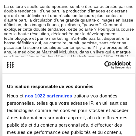
La culture visuelle contemporaine semble être caractérisée par une
double tendance : d'une part, la production d'images et d'écrans
qui ont une définition et une résolution toujours plus hautes, et
d'autre part, la circulation d'une grande quantité d'images en basse
définition, des images floues, pixelisées, "pauvres". Comment
expliquer cette double tendance, cette polarité ? Pourquoi la course
vers la haute résolution, déclenchée par le développement
technologique et par le marketing, n'a-t-elle pas fait disparaître la
basse définition qui, au contraire, survit, persiste, sans céder sa
place sur la scène médiatique contemporaine ? Il y a presque 50
ans, le médiologue Marshall McLuhan, dans un livre qui a marqué
son temps,
Understanding Media. The Extensions of Man
(1964),
avait fondé sur la distinction entre haute et basse définition sa
propre distinction entre médias "chauds" et médias "froids".
Aujourd'hui, face à des médias qui continuent de se transformer
mais sans cesser d'être des "prolongements technologiques de
l'homme", quel sens doit-on attribuer à cette distinction ? Comment
interpréter les températures variables, les phénomènes de
Utilisation responsable de vos données
réchauffement et de refroidissement qui caractérisent les médias
contemporains ? Et quelles sont les valeurs qui sont vehiculées par
Nous et
nos 1022 partenaires
traitons vos données
les images en haute et en basse définition ? Comment cette
distinction se configure-t-elle dans les domaines du cinéma, de la
personnelles, telles que votre adresse IP, en utilisant des
photographie, de la musique, de la scène théâtrale et performative,
technologies comme les cookies pour stocker et accéder
dans l'histoire de l'art et dans les pratiques artistiques
contemporaines ?
à des informations sur votre appareil, afin de diffuser des
publicités et du contenu personnalisés, d'effectuer des
Type :
Colloque / Journée d'étude
mesures de performance des publicités et du contenu,