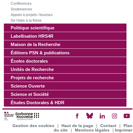
les cookies.
Conférences
Soutenances
Appels à projets / bourses
Les cookies nous permettent de personnaliser le contenu
De l'idée à la thèse
et les annonces, d'offrir des fonctionnalités relatives aux
Politique scientifique
médias sociaux et d'analyser notre trafic. Nous
Labellisation HRS4R
partageons également des informations sur l'utilisation de
notre site avec nos partenaires de médias sociaux, de
Maison de la Recherche
publicité et d'analyse, qui peuvent combiner celles-ci avec
Éditions PSN & publications
d'autres informations que vous leur avez fournies ou qu'ils
Écoles doctorales
ont collectées lors de votre utilisation de leurs services.
Unités de Recherche
Projets de recherche
Science Ouverte
Science et Société
Études Doctorales & HDR
Gestion des cookies
|
Haut de la page
|
Contact
|
Plan
du site
|
Mentions légales
|
Imprimer