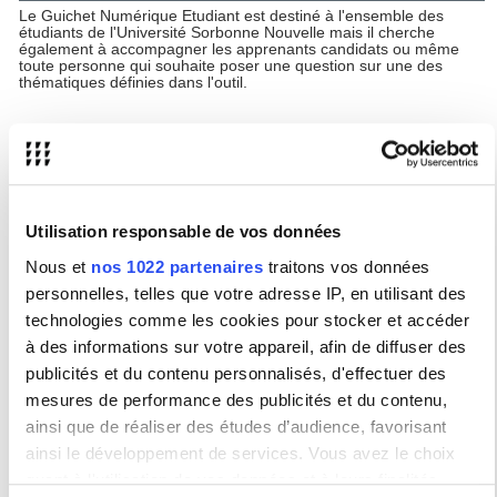
Le Guichet Numérique Etudiant est destiné à l'ensemble des
étudiants de l'Université Sorbonne Nouvelle mais il cherche
également à accompagner les apprenants candidats ou même
toute personne qui souhaite poser une question sur une des
thématiques définies dans l'outil.
Périmètre des demandes étudiantes
Désormais, le Guichet Numérique Etudiant vous permet d'obtenir
une réponse sur toutes les questions administratives liées à la
scolarité au sens large (candidature, inscription administrative,
inscription pédagogique ou emploi du temps, notes, épreuves ou
Utilisation responsable de vos données
résultat) ou toute question liée à l'organisation d'un stage.
Depuis janvier 2025, ce périmètre s'est élargi pour prendre en
Nous et
nos 1022 partenaires
traitons vos données
compte d'autres champs plus spécifiques comme la Vie Etudiante
et associative, les demandes liées aux étudiants et étudiantes
personnelles, telles que votre adresse IP, en utilisant des
internationaux, au sport, à l'action culturelle, à la formation
technologies comme les cookies pour stocker et accéder
continue ou au doctorat...
à des informations sur votre appareil, afin de diffuser des
publicités et du contenu personnalisés, d'effectuer des
Accès à l'outil
mesures de performance des publicités et du contenu,
Vous pouvez accéder à l'outil de demande en cliquant sur le
lien
ainsi que de réaliser des études d’audience, favorisant
suivant
si vous n'êtes pas étudiant ou étudiante ou en vous
rendant directement dans l'outil
si vous l'êtes déjà.
ainsi le développement de services. Vous avez le choix
quant à l'utilisation de vos données et à leurs finalités.