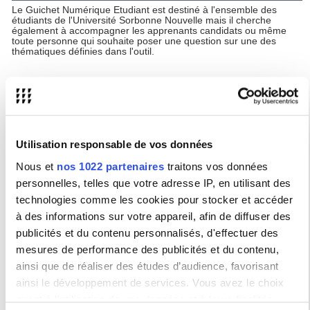
Le Guichet Numérique Etudiant est destiné à l'ensemble des
étudiants de l'Université Sorbonne Nouvelle mais il cherche
également à accompagner les apprenants candidats ou même
toute personne qui souhaite poser une question sur une des
thématiques définies dans l'outil.
Périmètre des demandes étudiantes
Désormais, le Guichet Numérique Etudiant vous permet d'obtenir
une réponse sur toutes les questions administratives liées à la
scolarité au sens large (candidature, inscription administrative,
inscription pédagogique ou emploi du temps, notes, épreuves ou
Utilisation responsable de vos données
résultat) ou toute question liée à l'organisation d'un stage.
Depuis janvier 2025, ce périmètre s'est élargi pour prendre en
Nous et
nos 1022 partenaires
traitons vos données
compte d'autres champs plus spécifiques comme la Vie Etudiante
et associative, les demandes liées aux étudiants et étudiantes
personnelles, telles que votre adresse IP, en utilisant des
internationaux, au sport, à l'action culturelle, à la formation
technologies comme les cookies pour stocker et accéder
continue ou au doctorat...
à des informations sur votre appareil, afin de diffuser des
publicités et du contenu personnalisés, d'effectuer des
Accès à l'outil
mesures de performance des publicités et du contenu,
Vous pouvez accéder à l'outil de demande en cliquant sur le
lien
ainsi que de réaliser des études d’audience, favorisant
suivant
si vous n'êtes pas étudiant ou étudiante ou en vous
rendant directement dans l'outil
si vous l'êtes déjà.
ainsi le développement de services. Vous avez le choix
quant à l'utilisation de vos données et à leurs finalités.