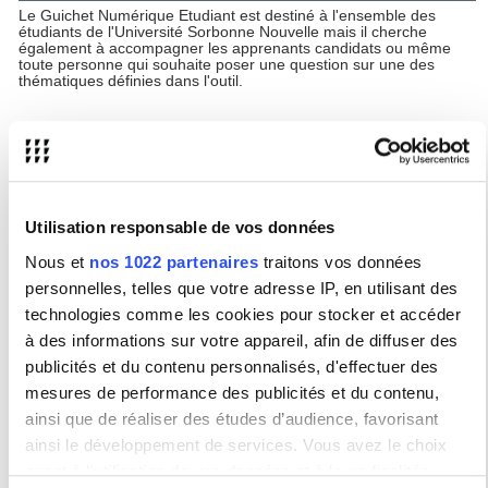
Le Guichet Numérique Etudiant est destiné à l'ensemble des
étudiants de l'Université Sorbonne Nouvelle mais il cherche
également à accompagner les apprenants candidats ou même
toute personne qui souhaite poser une question sur une des
thématiques définies dans l'outil.
Périmètre des demandes étudiantes
Désormais, le Guichet Numérique Etudiant vous permet d'obtenir
une réponse sur toutes les questions administratives liées à la
scolarité au sens large (candidature, inscription administrative,
inscription pédagogique ou emploi du temps, notes, épreuves ou
Utilisation responsable de vos données
résultat) ou toute question liée à l'organisation d'un stage.
Depuis janvier 2025, ce périmètre s'est élargi pour prendre en
Nous et
nos 1022 partenaires
traitons vos données
compte d'autres champs plus spécifiques comme la Vie Etudiante
et associative, les demandes liées aux étudiants et étudiantes
personnelles, telles que votre adresse IP, en utilisant des
internationaux, au sport, à l'action culturelle, à la formation
technologies comme les cookies pour stocker et accéder
continue ou au doctorat...
à des informations sur votre appareil, afin de diffuser des
publicités et du contenu personnalisés, d'effectuer des
Accès à l'outil
mesures de performance des publicités et du contenu,
Vous pouvez accéder à l'outil de demande en cliquant sur le
lien
ainsi que de réaliser des études d’audience, favorisant
suivant
si vous n'êtes pas étudiant ou étudiante ou en vous
rendant directement dans l'outil
si vous l'êtes déjà.
ainsi le développement de services. Vous avez le choix
quant à l'utilisation de vos données et à leurs finalités.