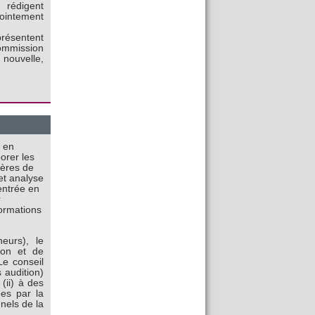
 rédigent
jointement
présentent
ommission
 nouvelle,
e en
borer les
tères de
et analyse
entrée en
r
formations
eurs), le
sion et de
 Le conseil
 audition)
(ii) à des
ées par la
nnels de la