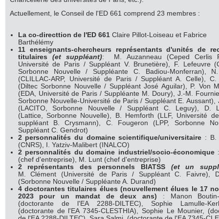
Actuellement, le Conseil de l'ED 661 comprend 23 membres :
La co-directtion de l'ED 661
Claire Pillot-Loiseau et Fabrice
Barthélémy
11 enseignants-chercheurs représentants d'unités de re
titulaires
(et suppléant)
: M. Auzanneau (Ceped Cerlis Ph
Université de Paris / Suppléant V. Brunetière), F. Lefeuvre (C
Sorbonne Nouvelle / Suppléante C. Badiou-Monferran), N.
(CLILLAC-ARP, Université de Paris / Suppléant A. Celle), C.
(Diltec Sorbonne Nouvelle / Suppléant José Aguilar), P. Von
(EDA, Université de Paris / Suppléante M. Doury), J.-M. Fournie
Sorbonne Nouvelle-Université de Paris / Suppléant E. Aussant), 
(LACITO, Sorbonne Nouvelle / Suppléant C. Leguy), D. Le
(Lattice, Sorbonne Nouvelle), B. Hemforth (LLF, Université de
suppléant B. Crysmann), C. Fougeron (LPP, Sorbonne Nou
Suppléant C. Gendrot)
2 personnalités du domaine scientifique/universitaire
: B.
(CNRS), I. Yatziv-Malibert (INALCO)
2 personnalités du domaine industriel/socio-économique
:
(chef d'entreprise), M. Lunt (chef d'entreprise)
2 représentants des personnels BIATSS
(et un suppl
M. Clément (Université de Paris / Suppléant C. Faivre), 
(Sorbonne Nouvelle / Suppléante A. Durand)
4 doctorantes titulaires élues (nouvellement élues le 17 
2023 pour un mandat de deux ans)
: Manon Boutin-
(doctorante de l'EA 2288-DILTEC), Sophie Lamulle-Kerb
(doctorante de l'EA 7345-CLESTHIA), Sophie Le Mounier, (do
de l'EA 2288-DILTEC), Sara Salmi, (doctorante de l'EA 7345-CL