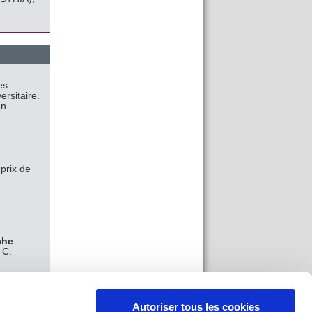
es
ersitaire.
en
 prix de
che
 C.
 C.
nès
Autoriser tous les cookies