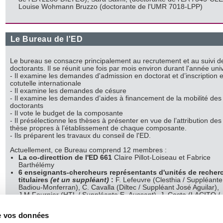
Louise Wohmann Bruzzo (doctorante de l'UMR 7018-LPP)
Le Bureau de l'ED
Le bureau se consacre principalement au recrutement et au suivi d
doctorants. Il se réunit une fois par mois environ durant l'année univ
- Il examine les demandes d'admission en doctorat et d’inscription 
cotutelle internationale
- Il examine les demandes de césure
- Il examine les demandes d’aides à financement de la mobilité des
doctorants
- Il vote le budget de la composante
- Il présélectionne les thèses à présenter en vue de l’attribution des
thèse propres à l’établissement de chaque composante.
- Ils préparent les travaux du conseil de l'ED.
Actuellement, ce Bureau comprend 12 membres :
La co-directtion de l'ED 661
Claire Pillot-Loiseau et Fabrice
Barthélémy
6 enseignants-chercheurs représentants d'unités de recher
titulaires
(et un suppléant)
:
F. Lefeuvre (Clesthia / Suppléante
Badiou-Monferran), C. Cavalla (Diltec / Suppléant José Aguilar),
J.M Fournier (HTL / Suppléante E. Aussant), J. Costa (LACITO /
Suppléante C. Leguy), D. Legallois (Lattice, Sorbonne Nouvelle),
Fougeron (LPP, Sorbonne Nouvelle / Suppléant C. Gendrot)
de vos données
1 représentante de la composante "
Université Paris Cité":
Ag