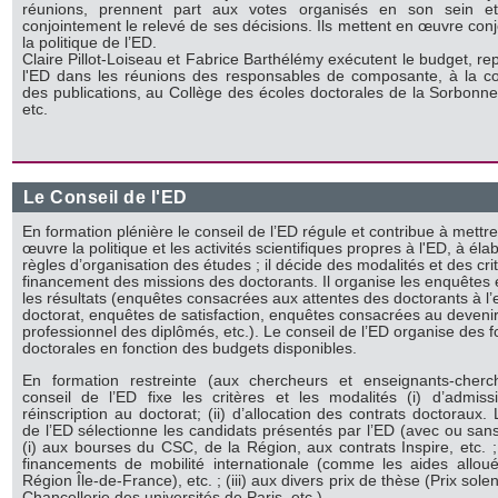
réunions, prennent part aux votes organisés en son sein et
conjointement le relevé de ses décisions. Ils mettent en œuvre con
la politique de l’ED.
Claire Pillot-Loiseau et Fabrice Barthélémy exécutent le budget, re
l'ED dans les réunions des responsables de composante, à la c
des publications, au Collège des écoles doctorales de la Sorbonne
etc.
Le Conseil de l'ED
En formation plénière le conseil de l’ED régule et contribue à mettr
œuvre la politique et les activités scientifiques propres à l'ED, à éla
règles d’organisation des études ; il décide des modalités et des cri
financement des missions des doctorants. Il organise les enquêtes 
les résultats (enquêtes consacrées aux attentes des doctorants à l’
doctorat, enquêtes de satisfaction, enquêtes consacrées au deveni
professionnel des diplômés, etc.). Le conseil de l’ED organise des 
doctorales en fonction des budgets disponibles.
En formation restreinte (aux chercheurs et enseignants-cherch
conseil de l’ED fixe les critères et les modalités (i) d’admis
réinscription au doctorat; (ii) d’allocation des contrats doctoraux.
de l’ED sélectionne les candidats présentés par l’ED (avec ou sans
(i) aux bourses du CSC, de la Région, aux contrats Inspire, etc. ; 
financements de mobilité internationale (comme les aides allou
Région Île-de-France), etc. ; (iii) aux divers prix de thèse (Prix sole
Chancellerie des universités de Paris, etc.).