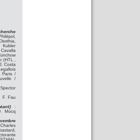
cherche
ilépol,
lesthia,
 Kubler
 Cavalla
 Münchow
r (HTL ,
J. Costa
gallois
 Paris /
velle /
 Spector
 F. Fau
éant)
:
D. Mocq
novembre
Charles
astard,
ctorante
ESTHIA),