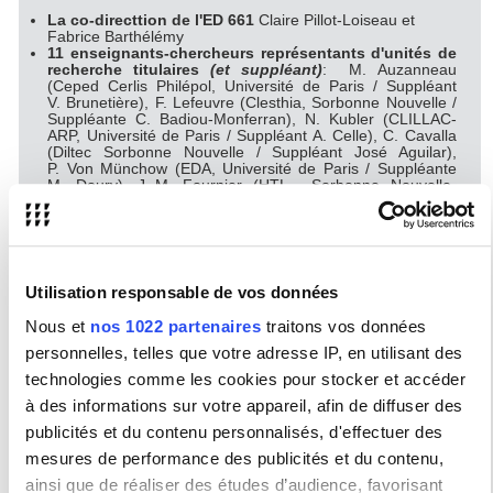
La co-directtion de l'ED 661
Claire Pillot-Loiseau et
Fabrice Barthélémy
11 enseignants-chercheurs représentants d'unités de
recherche
titulaires
(et suppléant)
: M. Auzanneau
(Ceped Cerlis Philépol, Université de Paris / Suppléant
V. Brunetière), F. Lefeuvre (Clesthia, Sorbonne Nouvelle /
Suppléante C. Badiou-Monferran), N. Kubler (CLILLAC-
ARP, Université de Paris / Suppléant A. Celle), C. Cavalla
(Diltec Sorbonne Nouvelle / Suppléant José Aguilar),
P. Von Münchow (EDA, Université de Paris / Suppléante
M. Doury), J.-M. Fournier (HTL , Sorbonne Nouvelle-
Université de Paris / Suppléant E. Aussant), J. Costa
(LACITO, Sorbonne Nouvelle / Suppléant C. Leguy), D.
Legallois (Lattice, Sorbonne Nouvelle), B. Hemforth (LLF,
Université de Paris / suppléant B. Crysmann), C.
Fougeron (LPP, Sorbonne Nouvelle / Suppléant C.
Gendrot)
Utilisation responsable de vos données
2 personnalités du domaine scientifique/universitaire
: B. Spector (CNRS), I. Yatziv-Malibert (INALCO)
Nous et
nos 1022 partenaires
traitons vos données
2 personnalités du domaine industriel/socio-
économique
: F. Fau (chef d'entreprise), M. Lunt (chef
personnelles, telles que votre adresse IP, en utilisant des
d'entreprise)
technologies comme les cookies pour stocker et accéder
2 représentants des personnels BIATSS
(et un
suppléant)
: M. Clément (Université de Paris / Suppléant
à des informations sur votre appareil, afin de diffuser des
C. Faivre), D. Mocq (Sorbonne Nouvelle / Suppléante
publicités et du contenu personnalisés, d'effectuer des
A. Durand)
4 doctorantes titulaires élues (nouvellement élues le
mesures de performance des publicités et du contenu,
17 novembre 2023 pour un mandat de deux ans)
:
Manon Boutin-Charles (doctorante de l'EA 2288-DILTEC),
ainsi que de réaliser des études d’audience, favorisant