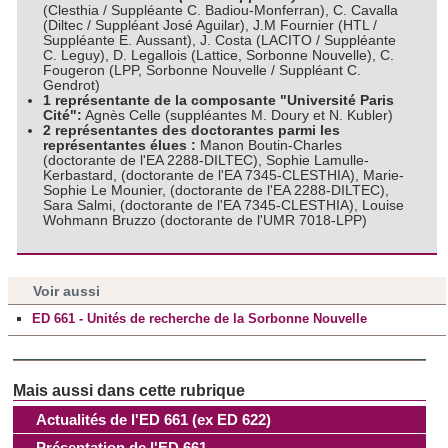
(Clesthia / Suppléante C. Badiou-Monferran), C. Cavalla
(Diltec / Suppléant José Aguilar), J.M Fournier (HTL /
Les cookies nous permettent de personnaliser le contenu
Suppléante E. Aussant), J. Costa (LACITO / Suppléante
et les annonces, d'offrir des fonctionnalités relatives aux
C. Leguy), D. Legallois (Lattice, Sorbonne Nouvelle), C.
Fougeron (LPP, Sorbonne Nouvelle / Suppléant C.
médias sociaux et d'analyser notre trafic. Nous
Gendrot)
1 représentante de la composante "
Université Paris
partageons également des informations sur l'utilisation de
Cité":
Agnès Celle (suppléantes M. Doury et N. Kubler)
notre site avec nos partenaires de médias sociaux, de
2 représentantes des doctorantes parmi les
représentantes élues :
Manon Boutin-Charles
publicité et d'analyse, qui peuvent combiner celles-ci avec
(doctorante de l'EA 2288-DILTEC), Sophie Lamulle-
d'autres informations que vous leur avez fournies ou qu'ils
Kerbastard, (doctorante de l'EA 7345-CLESTHIA), Marie-
Sophie Le Mounier, (doctorante de l'EA 2288-DILTEC),
ont collectées lors de votre utilisation de leurs services.
Sara Salmi, (doctorante de l'EA 7345-CLESTHIA), Louise
Wohmann Bruzzo (doctorante de l'UMR 7018-LPP)
Voir aussi
ED 661 - Unités de recherche de la Sorbonne Nouvelle
Actualités de l'ED 661 (ex ED 622)
Présentation de l'ED 661