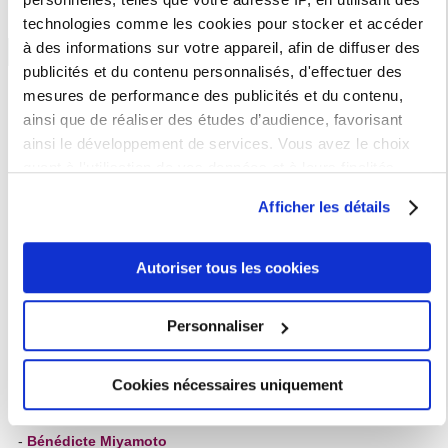
technologies comme les cookies pour stocker et accéder
à des informations sur votre appareil, afin de diffuser des
Rang B
publicités et du contenu personnalisés, d'effectuer des
mesures de performance des publicités et du contenu,
Titulaires
ainsi que de réaliser des études d’audience, favorisant
- Alexia Blin
(Pôle 1)
ainsi le développement de services. Vous avez le choix
quant à l'utilisation de vos données et à leurs finalités.
-
Christen Bryson
(coordinatrice projets transversaux)
Vous pouvez modifier ou retirer votre consentement à tout
Afficher les détails
moment en consultant la Déclaration relative aux cookies
- Thibaud Harrois
(responsable pôle 3)
ou en cliquant sur l'icône de confidentialité.
-
Clémentine Tholas
Autoriser tous les cookies
(Pôle 2)
Si vous le permettez, nous aimerions également :
Collecter des informations sur votre localisation
Suppléant.e.s
Personnaliser
géographique qui peuvent être précises à plusieurs
-
Laurence Harris
mètres près
(Pôle 3
)
Cookies nécessaires uniquement
Identifier votre appareil en l'analysant activement
-
Marie-Laure Mallet
pour en relever les caractéristiques spécifiques
(coordinatrice activités transversales)
(empreintes digitales).
-
Bénédicte Miyamoto