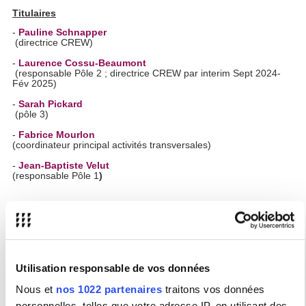
Titulaires
-
Pauline Schnapper
(directrice CREW)
-
Laurence Cossu-Beaumont
(responsable Pôle 2 ; directrice CREW par interim Sept 2024-
Fév 2025)
-
Sarah Pickard
(pôle 3)
-
Fabrice Mourlon
(coordinateur principal activités transversales)
-
Jean-Baptiste Velut
(responsable Pôle 1
)
Suppléant.e.s
- Emmanuel Delanoe-Brun
(Pôle 2 ; InMedia)
-
David Fée
(Pôle 3)
Utilisation responsable de vos données
-
Pierre Gervais
Nous et
nos 1022 partenaires
traitons vos données
(suppléant Pôle 1)
personnelles, telles que votre adresse IP, en utilisant des