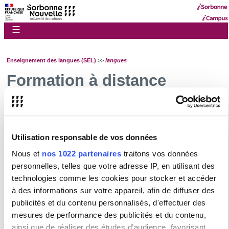
☰
Enseignement des langues (SEL)
>>
langues
Formation à distance
Plus d'informations très bientôt.
Utilisation responsable de vos données
Présentation des UE de langues pour non spécialistes
Nous et
nos 1022 partenaires
traitons vos données
Allemand
personnelles, telles que votre adresse IP, en utilisant des
Anglais
technologies comme les cookies pour stocker et accéder
Arabe
à des informations sur votre appareil, afin de diffuser des
Chinois
publicités et du contenu personnalisés, d'effectuer des
Coréen
mesures de performance des publicités et du contenu,
Espagnol
ainsi que de réaliser des études d’audience, favorisant