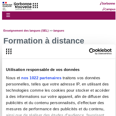
☰
Enseignement des langues (SEL)
>>
langues
Formation à distance
Plus d'informations très bientôt.
Utilisation responsable de vos données
Présentation des UE de langues pour non spécialistes
Nous et
nos 1022 partenaires
traitons vos données
Allemand
personnelles, telles que votre adresse IP, en utilisant des
Anglais
technologies comme les cookies pour stocker et accéder
Arabe
à des informations sur votre appareil, afin de diffuser des
Chinois
publicités et du contenu personnalisés, d'effectuer des
Coréen
mesures de performance des publicités et du contenu,
Espagnol
ainsi que de réaliser des études d’audience, favorisant