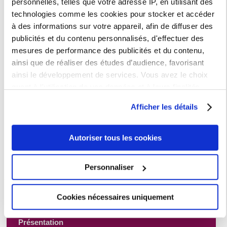
personnelles, telles que votre adresse IP, en utilisant des
dans l’espace mondial.
technologies comme les cookies pour stocker et accéder
à des informations sur votre appareil, afin de diffuser des
publicités et du contenu personnalisés, d'effectuer des
mesures de performance des publicités et du contenu,
ainsi que de réaliser des études d’audience, favorisant
ainsi le développement de services. Vous avez le choix
quant à l'utilisation de vos données et à leurs finalités.
Vous pouvez modifier ou retirer votre consentement à tout
Afficher les détails
moment en consultant la Déclaration relative aux cookies
Renseignements
ou en cliquant sur l'icône de confidentialité.
CERC - Centre d'Études et de Recherches Comparatistes - EA 172
Autoriser tous les cookies
Si vous le permettez, nous aimerions également :
Collecter des informations sur votre localisation
Personnaliser
géographique qui peuvent être précises à plusieurs
mètres près
Cookies nécessaires uniquement
Identifier votre appareil en l'analysant activement
pour en relever les caractéristiques spécifiques
Présentation
(empreintes digitales).