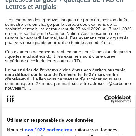
Lettres et Anglais
Les examens des épreuves longues de première session du 2e
semestre pris en charge par le bureau des examens de la
scolarité centrale se dérouleront du 27 avril 2026 au 7 mai 2026
en en présentiel sur le Campus Nation. Aucun examen ne se
tiendra le vendredi 1er mai, férié. Des examens oraux organsiés
paar vos enseignants pourront se tenir le samedi 2 mai .
Ces examens ne concerneront, comme pour la session de janvier
, que les étudiant.e.s dont les examens sont d'une durée
supérieure à celle de leurs cours et TD.
Le calendrier de l'ensemble des épreuves écrites sur table
sera diffusé sur le site de l'université le 27 mars en fin
d'après-midi
. Le lien vous permettant d'y accéder vous sera
communiqué le 27 mars par mail, sur votre adresse "@sorbonne-
nouvelle.fr." .
Les salles seront affichées dans le hall central chaque matin à
compter du 27 avril 2026.
Les examens des étudiants FAD concernés par les examens du
mois de mai (LLFL et Monde Anglophone) se tiendront sur table
du 27 avril au 7 mai 2026. La télésurveillance n'est pas proposée
Utilisation responsable de vos données
au 2nd semestre.
Pour accéder à l'information :
calendrier
Nous et
nos 1022 partenaires
traitons vos données