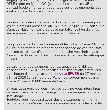
langage (code en L), dans les enseignements de la mineure
DFLE (code en N) et LGC (code en K) et dans les UE de
Lansad (code en J) auront pour tous ces enseignements des
évaluations à distance sur i-campus.
Les examens de rattrapage FAD se dérouleront comme pour
les étudiants du présentiel du 16 juin au 27 juin 2026 soit sur le
Campus Nation en cas d'épreuve sur table, soit en distanciel
sur i-campus pour les évaluations en distanciel.
Les jurys de fin d'année délibèreront les 21 et 22 mai 2026 ce
qui vous permettra de prendre connaissance de vos résultats
et notes et , en cas d'ajournement, de faire vos choix avant
l'ouverture du serveur d'inscription aux épreuves de rattraapge
(IEWEB).
Le calendrier des examens de rattrapage est établi par
enseignement (= UE) en fonction des inscriptions effectuées
par chacun d'entre vous sur le
serveur IEWEB
du 27 mai au
31 mai 2026 23h59 heure de Paris . Le serveur ne s'ouvrira
que le 27 mai à 11h00 heure de Paris.
Si vous avez omis de vous inscrire, cela ne vous interdit pas
de vous présenter au rattrapage : vous émargerez sur une
liste vierge .
Toutefois vous risquez d'avoir plusiers examens en même
temps car vous n'aurez pas été comptabilisé dans les effectifs