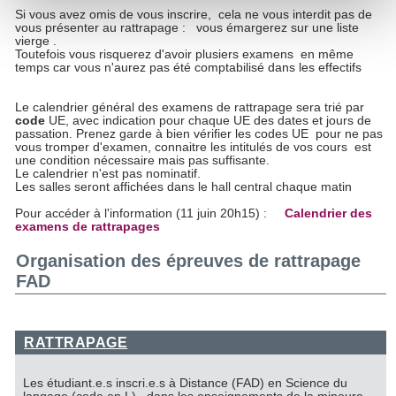
Si vous avez omis de vous inscrire, cela ne vous interdit pas de
Pour en savoir plus sur le traitement de vos données
vous présenter au rattrapage : vous émargerez sur une liste
personnelles et définir vos préférences, reportez-vous à la
vierge .
Toutefois vous risquerez d'avoir plusiers examens en même
section « Détails »
. Vous pouvez modifier ou retirer votre
temps car vous n'aurez pas été comptabilisé dans les effectifs
consentement à tout moment à partir de la déclaration sur
les cookies.
Le calendrier général des examens de rattrapage sera trié par
code
UE, avec indication pour chaque UE des dates et jours de
passation. Prenez garde à bien vérifier les codes UE pour ne pas
Les cookies nous permettent de personnaliser le contenu
vous tromper d'examen, connaitre les intitulés de vos cours est
une condition nécessaire mais pas suffisante.
et les annonces, d'offrir des fonctionnalités relatives aux
Le calendrier n'est pas nominatif.
médias sociaux et d'analyser notre trafic. Nous
Les salles seront affichées dans le hall central chaque matin
partageons également des informations sur l'utilisation de
Pour accéder à l'information (11 juin 20h15) :
Calendrier des
examens de rattrapages
notre site avec nos partenaires de médias sociaux, de
publicité et d'analyse, qui peuvent combiner celles-ci avec
Organisation des épreuves de rattrapage
d'autres informations que vous leur avez fournies ou qu'ils
FAD
ont collectées lors de votre utilisation de leurs services.
RATTRAPAGE
Les étudiant.e.s inscri.e.s à Distance (FAD) en Science du