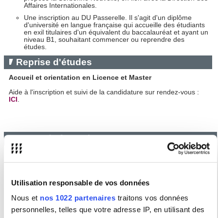
Affaires Internationales.
Une inscription au DU Passerelle. Il s'agit d'un diplôme
d'université en langue française qui accueille des étudiants
en exil titulaires d'un équivalent du baccalauréat et ayant un
niveau B1, souhaitant commencer ou reprendre des
études.
Reprise d'études
Accueil et orientation en Licence et Master
Aide à l'inscription et suivi de la candidature
sur rendez-vous :
ICI
.
Cours de français
Diplôme Universitaire Passerelle
Information et inscription pour des cours de français intensifs au
DU Passrelle - niveau B2 :
ICI
.
Utilisation responsable de vos données
Nous et
nos 1022 partenaires
traitons vos données
personnelles, telles que votre adresse IP, en utilisant des
Les partenaires de nos dispositifs de reprise d'étude pour les