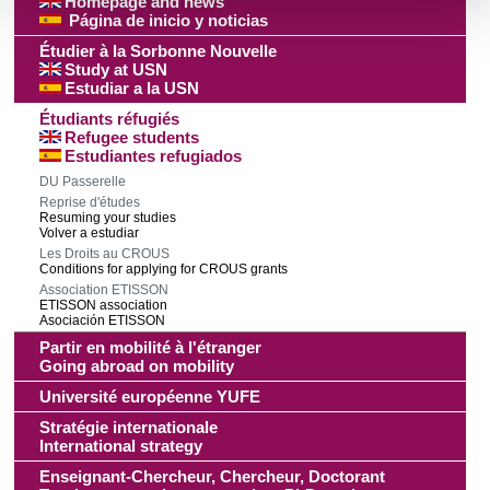
Homepage and news
Página de inicio y noticias
personnelles et définir vos préférences, reportez-vous à la
section « Détails »
. Vous pouvez modifier ou retirer votre
Étudier à la Sorbonne Nouvelle
Study at USN
consentement à tout moment à partir de la déclaration sur
Estudiar a la USN
les cookies.
Étudiants réfugiés
Refugee students
Les cookies nous permettent de personnaliser le contenu
Estudiantes refugiados
et les annonces, d'offrir des fonctionnalités relatives aux
DU Passerelle
Reprise d'études
médias sociaux et d'analyser notre trafic. Nous
Resuming your studies
partageons également des informations sur l'utilisation de
Volver a estudiar
Les Droits au CROUS
notre site avec nos partenaires de médias sociaux, de
Conditions for applying for CROUS grants
publicité et d'analyse, qui peuvent combiner celles-ci avec
Association ETISSON
ETISSON association
d'autres informations que vous leur avez fournies ou qu'ils
Asociación ETISSON
ont collectées lors de votre utilisation de leurs services.
Partir en mobilité à l'étranger
Going abroad on mobility
Université européenne YUFE
Stratégie internationale
International strategy
Enseignant-Chercheur, Chercheur, Doctorant