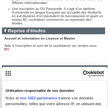
Affaires Internationales.
Une inscription au DU Passerelle. Il s'agit d'un diplôme
d'université en langue française qui accueille des étudiants
en exil titulaires d'un équivalent du baccalauréat et ayant un
niveau B1, souhaitant commencer ou reprendre des
études.
Reprise d'études
Accueil et orientation en Licence et Master
Aide à l'inscription et suivi de la candidature
sur rendez-vous :
ICI
.
Cours de français
Diplôme Universitaire Passerelle
Information et inscription pour des cours de français intensifs au
DU Passrelle - niveau B2 :
ICI
.
Utilisation responsable de vos données
Nous et
nos 1022 partenaires
traitons vos données
personnelles, telles que votre adresse IP, en utilisant des
Les partenaires de nos dispositifs de reprise d'étude pour les