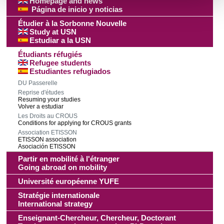
Homepage and news
Página de inicio y noticias
personnelles et définir vos préférences, reportez-vous à la
section « Détails »
. Vous pouvez modifier ou retirer votre
Étudier à la Sorbonne Nouvelle
Study at USN
consentement à tout moment à partir de la déclaration sur
Estudiar a la USN
les cookies.
Étudiants réfugiés
Refugee students
Les cookies nous permettent de personnaliser le contenu
Estudiantes refugiados
et les annonces, d'offrir des fonctionnalités relatives aux
DU Passerelle
Reprise d'études
médias sociaux et d'analyser notre trafic. Nous
Resuming your studies
partageons également des informations sur l'utilisation de
Volver a estudiar
Les Droits au CROUS
notre site avec nos partenaires de médias sociaux, de
Conditions for applying for CROUS grants
publicité et d'analyse, qui peuvent combiner celles-ci avec
Association ETISSON
ETISSON association
d'autres informations que vous leur avez fournies ou qu'ils
Asociación ETISSON
ont collectées lors de votre utilisation de leurs services.
Partir en mobilité à l'étranger
Going abroad on mobility
Université européenne YUFE
Stratégie internationale
International strategy
Enseignant-Chercheur, Chercheur, Doctorant