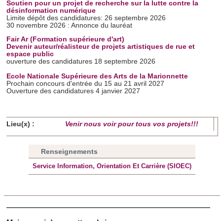
d'autres informations que vous leur avez fournies ou qu'ils
Soutien pour un projet de recherche sur la lutte contre la
désinformation numérique
ont collectées lors de votre utilisation de leurs services.
Limite dépôt des candidatures: 26 septembre 2026
30 novembre 2026 : Annonce du lauréat
Fair Ar (Formation supérieure d'art)
Devenir auteur/réalisteur de projets artistiques de rue et
espace public
ouverture des candidatures 18 septembre 2026
Ecole Nationale Supérieure des Arts de la Marionnette
Prochain concours d'entrée du 15 au 21 avril 2027
Ouverture des candidatures 4 janvier 2027
Lieu(x) :
Venir nous voir pour tous vos projets!!!
Renseignements
Service Information, Orientation Et Carrière (SIOEC)