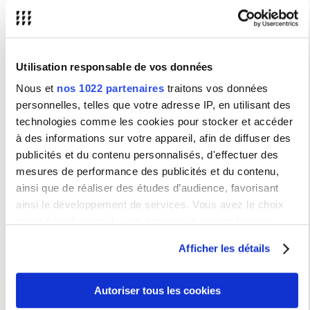
Les idées reçues sur l’animation jeunesse
webconférence de l'INJEP du 12 février 2026
Evénements et Salons
Utilisation responsable de vos données
Nous et
nos 1022 partenaires
traitons vos données
Festival d'Avignon In
et
Off
personnelles, telles que votre adresse IP, en utilisant des
du 04 au 25 juillet 2026
technologies comme les cookies pour stocker et accéder
Partir en livre
à des informations sur votre appareil, afin de diffuser des
du 17 juin au 19 juillet 2026
publicités et du contenu personnalisés, d'effectuer des
La Fabrique de la diplomatie
mesures de performance des publicités et du contenu,
les 4 et 5 septembre
ainsi que de réaliser des études d’audience, favorisant
Festival de la Fiction de La Rochelle
(Télévision Audiovisuel)
du 15 au 20 septembre 2026
ainsi le développement de services. Vous avez le choix
quant à l'utilisation de vos données et à leurs finalités.
Forum Solutions pour la rentrée
Mercredi 23 septembre 2026 de 10h à 18h
Vous pouvez modifier ou retirer votre consentement à tout
QJ 4 place du Louvre, Paris
Afficher les détails
moment en consultant la Déclaration relative aux cookies
Journée Internationale de la traduction
ou en cliquant sur l'icône de confidentialité.
mercredi 30 septembre 2026
Autoriser tous les cookies
Biblis en folie " La bibliothèque st un lieu de savoir et
Si vous le permettez, nous aimerions également :
d’émancipation "