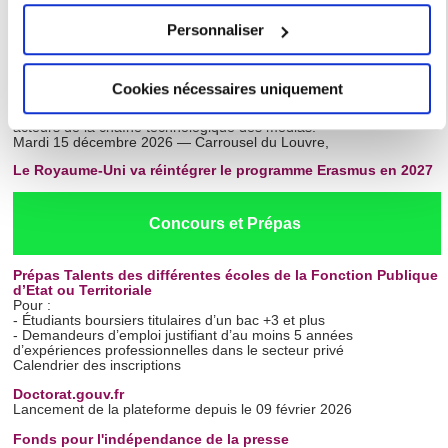
du 02 au 04 octobre 2026
Collecter des informations sur votre localisation
Personnaliser
Festival du livre et de la presse d'écologie
géographique qui peuvent être précises à plusieurs
03 et 04 octobre 2026 à l'Académie du Climat
mètres près
Paris Radio Show
Salon dédié aux acteurs et aux solutions de la
Cookies nécessaires uniquement
Identifier votre appareil en l'analysant activement
radio, du podcast, de la vidéo et du numérique. Rendez-vous pour
multiplier les rencontres et les opportunités business pour tous les
pour en relever les caractéristiques spécifiques
acteurs de la chaîne technologique des médias.
(empreintes digitales).
Mardi 15 décembre 2026 — Carrousel du Louvre,
Pour en savoir plus sur le traitement de vos données
Le Royaume-Uni va réintégrer le programme Erasmus en 2027
personnelles et définir vos préférences, reportez-vous à la
section « Détails »
. Vous pouvez modifier ou retirer votre
Concours et Prépas
consentement à tout moment à partir de la déclaration sur
les cookies.
Prépas Talents des différentes écoles de la Fonction Publique
d’Etat ou Territoriale
Pour :
Les cookies nous permettent de personnaliser le contenu
- Étudiants boursiers titulaires d’un bac +3 et plus
et les annonces, d'offrir des fonctionnalités relatives aux
- Demandeurs d’emploi justifiant d’au moins 5 années
d’expériences professionnelles dans le secteur privé
médias sociaux et d'analyser notre trafic. Nous
Calendrier des inscriptions
partageons également des informations sur l'utilisation de
Doctorat.gouv.fr
notre site avec nos partenaires de médias sociaux, de
Lancement de la plateforme depuis le 09 février 2026
publicité et d'analyse, qui peuvent combiner celles-ci avec
Fonds pour l'indépendance de la presse