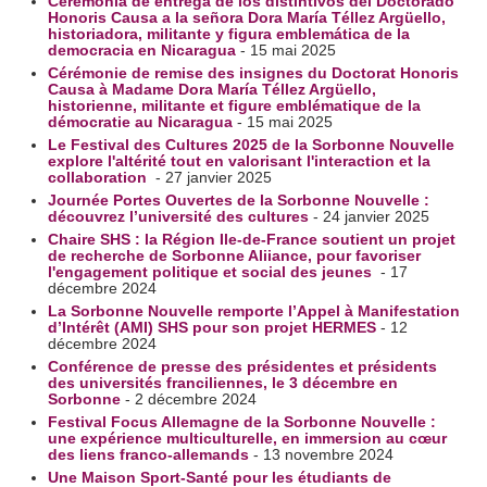
Ceremonia de entrega de los distintivos del Doctorado
Honoris Causa a la señora Dora María Téllez Argüello,
historiadora, militante y figura emblemática de la
democracia en Nicaragua
- 15 mai 2025
Cérémonie de remise des insignes du Doctorat Honoris
Causa à Madame Dora María Téllez Argüello,
historienne, militante et figure emblématique de la
démocratie au Nicaragua
- 15 mai 2025
Le Festival des Cultures 2025 de la Sorbonne Nouvelle
explore l'altérité tout en valorisant l'interaction et la
collaboration
- 27 janvier 2025
Journée Portes Ouvertes de la Sorbonne Nouvelle :
découvrez l’université des cultures
- 24 janvier 2025
Chaire SHS : la Région Ile-de-France soutient un projet
de recherche de Sorbonne Aliiance, pour favoriser
l'engagement politique et social des jeunes
- 17
décembre 2024
La Sorbonne Nouvelle remporte l’Appel à Manifestation
d’Intérêt (AMI) SHS pour son projet HERMES
- 12
décembre 2024
Conférence de presse des présidentes et présidents
des universités franciliennes, le 3 décembre en
Sorbonne
- 2 décembre 2024
Festival Focus Allemagne de la Sorbonne Nouvelle :
une expérience multiculturelle, en immersion au cœur
des liens franco-allemands
- 13 novembre 2024
Une Maison Sport-Santé pour les étudiants de