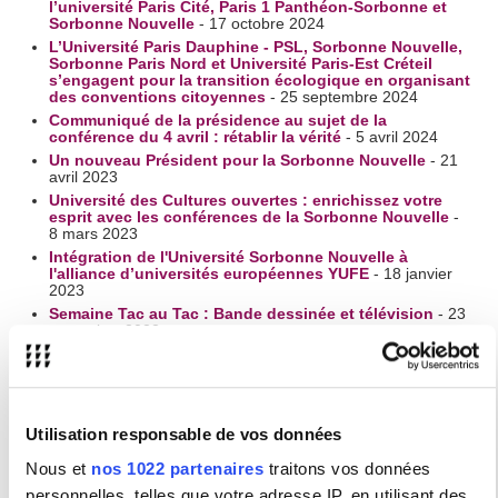
l’université Paris Cité, Paris 1 Panthéon-Sorbonne et
Sorbonne Nouvelle
- 17 octobre 2024
L’Université Paris Dauphine - PSL, Sorbonne Nouvelle,
Sorbonne Paris Nord et Université Paris-Est Créteil
s’engagent pour la transition écologique en organisant
des conventions citoyennes
- 25 septembre 2024
Communiqué de la présidence au sujet de la
conférence du 4 avril : rétablir la vérité
- 5 avril 2024
Un nouveau Président pour la Sorbonne Nouvelle
- 21
avril 2023
Université des Cultures ouvertes : enrichissez votre
esprit avec les conférences de la Sorbonne Nouvelle
-
8 mars 2023
Intégration de l'Université Sorbonne Nouvelle à
l'alliance d’universités européennes YUFE
- 18 janvier
2023
Semaine Tac au Tac : Bande dessinée et télévision
- 23
novembre 2022
Cérémonie de remise des insignes du Doctorat Honoris
Causa de la Sorbonne Nouvelle
- 17 novembre 2022
FOCUS QUÉBEC du 16 au 19 novembre
- 8 novembre
2022
Utilisation responsable de vos données
DP - Visite presse de la Bibliothèque Sorbonne
Nouvelle
- 1 juin 2022
Nous et
nos 1022 partenaires
traitons vos données
La bibliothèque Sorbonne Nouvelle à ouvert ses portes
le 9 mai dans le campus Nation
- 19 mai 2022
personnelles, telles que votre adresse IP, en utilisant des