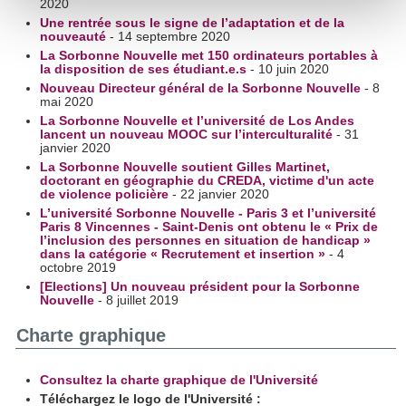
2020
Pour en savoir plus sur le traitement de vos données
Une rentrée sous le signe de l’adaptation et de la
personnelles et définir vos préférences, reportez-vous à la
nouveauté
- 14 septembre 2020
section « Détails »
. Vous pouvez modifier ou retirer votre
La Sorbonne Nouvelle met 150 ordinateurs portables à
la disposition de ses étudiant.e.s
- 10 juin 2020
consentement à tout moment à partir de la déclaration sur
Nouveau Directeur général de la Sorbonne Nouvelle
- 8
les cookies.
mai 2020
La Sorbonne Nouvelle et l’université de Los Andes
lancent un nouveau MOOC sur l’interculturalité
- 31
Les cookies nous permettent de personnaliser le contenu
janvier 2020
et les annonces, d'offrir des fonctionnalités relatives aux
La Sorbonne Nouvelle soutient Gilles Martinet,
doctorant en géographie du CREDA, victime d'un acte
médias sociaux et d'analyser notre trafic. Nous
de violence policière
- 22 janvier 2020
partageons également des informations sur l'utilisation de
L’université Sorbonne Nouvelle - Paris 3 et l’université
Paris 8 Vincennes - Saint-Denis ont obtenu le « Prix de
notre site avec nos partenaires de médias sociaux, de
l’inclusion des personnes en situation de handicap »
publicité et d'analyse, qui peuvent combiner celles-ci avec
dans la catégorie « Recrutement et insertion »
- 4
octobre 2019
d'autres informations que vous leur avez fournies ou qu'ils
[Elections] Un nouveau président pour la Sorbonne
ont collectées lors de votre utilisation de leurs services.
Nouvelle
- 8 juillet 2019
Charte graphique
Consultez la charte graphique de l'Université
Téléchargez le logo de l'Université :