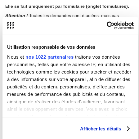
Elle se fait uniquement par formulaire (onglet formulaires).
Attention !
Toutes les demandes sont étudiées, mais pas
forcément accordées : veillez donc à suivre les cours tant que la
décision relative à votre demande ne vous a pas été
communiquée.
Changement de cours
Utilisation responsable de vos données
Lors des inscriptions pédagogiques (IP), si vous souhaitez
Nous et
nos 1022 partenaires
traitons vos données
modifier un ou plusieurs choix d'enseignements relevant du SIEM,
vous devez remplir le formulaire (onglet formulaire).
personnelles, telles que votre adresse IP, en utilisant des
Si vous remarquez un chevauchement entre deux cours dont l'un
technologies comme les cookies pour stocker et accéder
concerne le SIEM, vous devez également remplir le formulaire
.
à des informations sur votre appareil, afin de diffuser des
publicités et du contenu personnalisés, d'effectuer des
Culture numérique
mesures de performance des publicités et du contenu,
ainsi que de réaliser des études d’audience, favorisant
Présentation des UE de Culture numérique
ainsi le développement de services. Vous avez le choix
Culture numérique Licence 2
quant à l'utilisation de vos données et à leurs finalités.
Culture numérique Licence 3
Vous pouvez modifier ou retirer votre consentement à tout
Afficher les détails
moment en consultant la Déclaration relative aux cookies
Culture numérique Master 1
ou en cliquant sur l'icône de confidentialité.