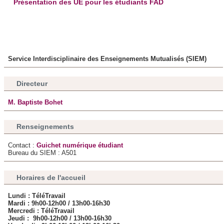
Présentation des UE pour les étudiants FAD
notre site avec nos partenaires de médias sociaux, de
publicité et d'analyse, qui peuvent combiner celles-ci avec
d'autres informations que vous leur avez fournies ou qu'ils
ont collectées lors de votre utilisation de leurs services.
Service Interdisciplinaire des Enseignements Mutualisés (SIEM)
Directeur
M. Baptiste Bohet
Renseignements
Contact :
Guichet numérique étudiant
Bureau du SIEM : A501
Horaires de l'accueil
Lundi : TéléTravail
Mardi :
9h00-12h00 / 13h00-16h30
Mercredi :
TéléTravail
Jeudi :
9h00-12h00 / 13h00-16h30