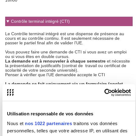
16h00
Contrôle terminal intégré (CTI)
Le Contrôle terminal intégré est une dispense de présence au
cours et au contrôle continu. Il est seulement nécessaire de
passer le partiel final afin de valider l'UE.
Vous pouvez faire une demande de CTI si vous avez un emploi
ou si vous êtes en double cursus.
La demande est à renouveler à chaque semestre
et nécessite
la présentation de justificatifs (contrat de travail ou certificat de
scolarité de votre seconde université).
Penser à vérifier que l'UE demandée accepte le CTI
La demande se fait uniquement via un formulaire (onglet
formulaire)
.
Attention !
Toutes les demandes sont étudiées, mais pas
forcément accordées : il faut donc suivre les cours tant que vous
n'avez pas reçu de réponse à votre demande.
Utilisation responsable de vos données
Validation d'Acquis (VAC)
Nous et
nos 1022 partenaires
traitons vos données
personnelles, telles que votre adresse IP, en utilisant des
La Validation d'acquis (VAC) est la reconnaissance d'ECTS
obtenus dans une formation d'un autre établissement, équivalents