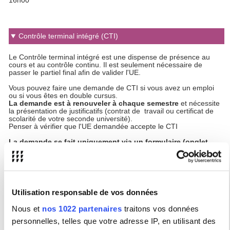
16h00
Contrôle terminal intégré (CTI)
Le Contrôle terminal intégré est une dispense de présence au
cours et au contrôle continu. Il est seulement nécessaire de
passer le partiel final afin de valider l'UE.
Vous pouvez faire une demande de CTI si vous avez un emploi
ou si vous êtes en double cursus.
La demande est à renouveler à chaque semestre
et nécessite
la présentation de justificatifs (contrat de travail ou certificat de
scolarité de votre seconde université).
Penser à vérifier que l'UE demandée accepte le CTI
La demande se fait uniquement via un formulaire (onglet
formulaire)
.
Attention !
Toutes les demandes sont étudiées, mais pas
forcément accordées : il faut donc suivre les cours tant que vous
n'avez pas reçu de réponse à votre demande.
Utilisation responsable de vos données
Validation d'Acquis (VAC)
Nous et
nos 1022 partenaires
traitons vos données
personnelles, telles que votre adresse IP, en utilisant des
La Validation d'acquis (VAC) est la reconnaissance d'ECTS
obtenus dans une formation d'un autre établissement, équivalents