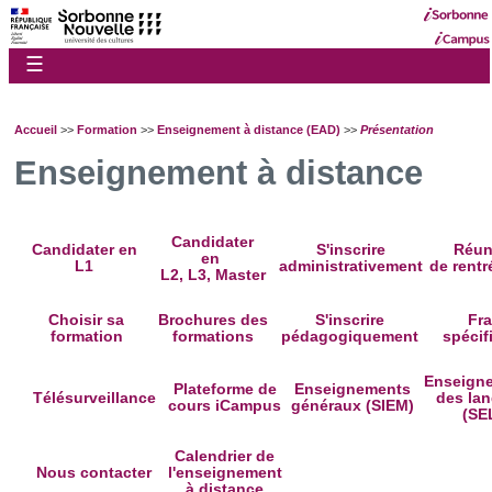
☰
Accueil
>>
Formation
>>
Enseignement à distance (EAD)
>>
Présentation
Enseignement à distance
Candidater
Candidater en
S'inscrire
Réun
en
L1
administrativement
de rentr
L2, L3, Master
Choisir sa
Brochures des
S'inscrire
Fra
formation
formations
pédagogiquement
spécif
Enseign
Plateforme de
Enseignements
Télésurveillance
des la
cours iCampus
généraux (SIEM)
(SE
Calendrier de
Nous contacter
l'enseignement
à distance