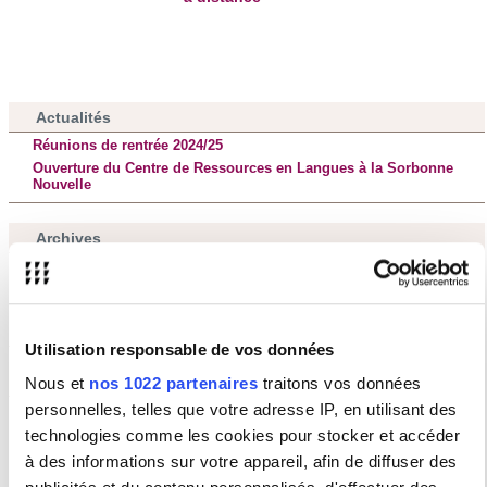
Actualités
Réunions de rentrée 2024/25
Ouverture du Centre de Ressources en Langues à la Sorbonne
Nouvelle
Archives
Un Clic, un Titre #8 : Écrire la muséologie.
L'enseignement à distance a reçu la mission de l'université de
Reykjavik
MOOC interculturalité
Utilisation responsable de vos données
Tout savoir sur iCampus
Nous et
nos 1022 partenaires
traitons vos données
personnelles, telles que votre adresse IP, en utilisant des
iCampus
technologies comme les cookies pour stocker et accéder
à des informations sur votre appareil, afin de diffuser des