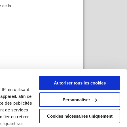
r de la
Autoriser tous les cookies
P, en utilisant
ppareil, afin de
Personnaliser
ce des publicités
nt de services.
Cookies nécessaires uniquement
ifier ou retirer
cliquant sur
an du site
|
Mentions légales
|
Imprimer