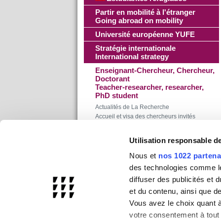
Partir en mobilité à l'étranger
Going abroad on mobility
Université européenne YUFE
Stratégie internationale
International strategy
Enseignant-Chercheur, Chercheur,
Doctorant
Teacher-researcher, researcher,
PhD student
Actualités de La Recherche
Accueil et visa des chercheurs invités
Logement pour les chercheurs invités
Le service des doctorats
Utilisation responsable 
Soutien de la DAI aux missions
Nous et
nos 1022 partena
Mobilité du personnel
Staff mobility
des technologies comme les
USN in English
diffuser des publicités et
et du contenu, ainsi que d
Vous avez le choix quant à 
votre consentement à tout 