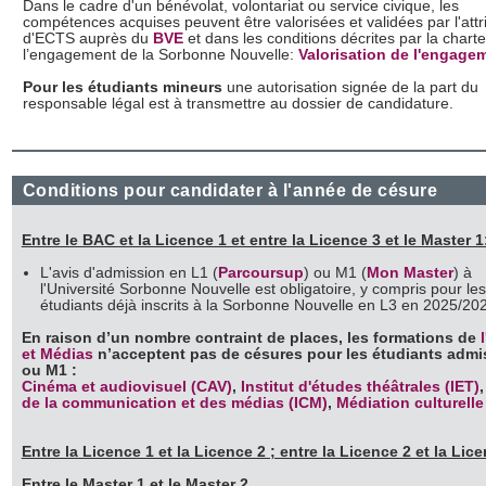
Dans le cadre d'un bénévolat, volontariat ou service civique, les
compétences acquises peuvent être valorisées
et validées par l'attr
d'ECTS auprès du
BVE
et dans les conditions décrites par la chart
l’engagement de la Sorbonne Nouvelle:
Valorisation de l'engage
Pour les étudiants mineurs
une autorisation signée de la part du
responsable légal est à transmettre au dossier de candidature.
Conditions pour candidater à l'année de césure
Entre le BAC et la Licence 1 et entre la Licence 3 et le Master 
L'avis d'admission en L1 (
Parcoursup
) ou M1 (
Mon Master
) à
l'Université Sorbonne Nouvelle est obligatoire, y compris pour les
étudiants déjà inscrits à la Sorbonne Nouvelle en L3 en 2025/20
En raison d’un nombre contraint de places, les formations de
l
et Médias
n’acceptent pas de césures pour les étudiants admi
ou M1 :
Cinéma et audiovisuel (CAV)
,
Institut d'études théâtrales (IET)
de la communication et des médias (ICM)
,
Médiation culturelle
Entre la Licence 1 et la Licence 2 ; entre la Licence 2 et la Lic
Entre le Master 1 et le Master 2