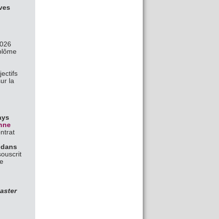
ives
2026
iplôme
ectifs
ur la
ays
enne
ntrat
s dans
souscrit
ce
aster