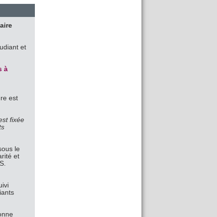
aire
udiant et
s à
re est
est fixée
ts
sous le
rité et
S.
ivi
iants
onne