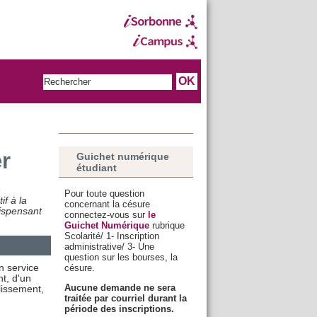
r
Guichet numérique
étudiant
n
Pour toute question
if à la
concernant la césure
ispensant
connectez-vous sur
le
Guichet Numérique
rubrique
Scolarité/ 1- Inscription
administrative/ 3- Une
question sur les bourses, la
n service
césure.
t, d'un
Aucune demande ne sera
lissement,
traitée par courriel durant la
période des inscriptions.