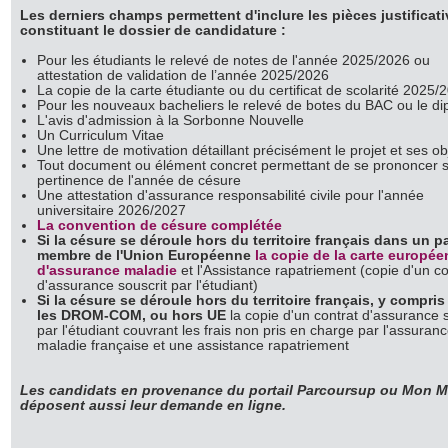
Les derniers champs permettent d'inclure les pièces justificat
constituant le dossier de candidature :
Pour les étudiants le relevé de notes de l'année 2025/2026 ou
attestation de validation de l’année 2025/2026
La copie de la carte étudiante ou du certificat de scolarité 2025/
Pour les nouveaux bacheliers le relevé de botes du BAC ou le d
L'avis d'admission à la Sorbonne Nouvelle
Un Curriculum Vitae
Une lettre de motivation détaillant précisément le projet et ses obj
Tout document ou élément concret permettant de se prononcer s
pertinence de l'année de césure
Une attestation d'assurance responsabilité civile pour l'année
universitaire 2026/2027
La convention de césure complétée
Si la césure se déroule hors du territoire français dans un p
membre de l'Union Européenne
la copie de la carte europé
d'assurance maladie
et l'Assistance rapatriement (copie d'un co
d'assurance souscrit par l'étudiant)
Si la césure se déroule hors du territoire français, y compri
les DROM-COM, ou hors UE
la copie d'un contrat d'assurance 
par l'étudiant couvrant les frais non pris en charge par l'assuran
maladie française et une assistance rapatriement
Les candidats en provenance du portail Parcoursup ou Mon M
déposent aussi leur demande en ligne.