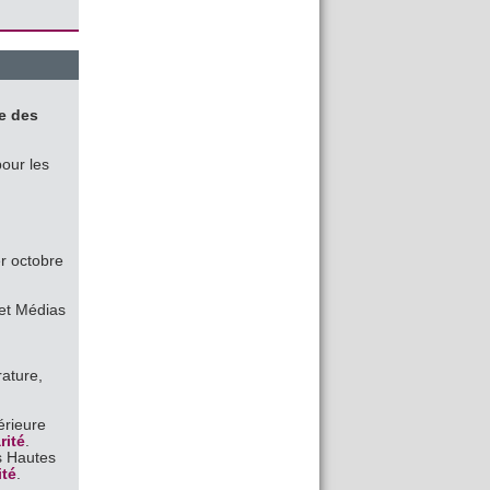
re des
our les
r octobre
et Médias
rature,
érieure
rité
.
es Hautes
ité
.