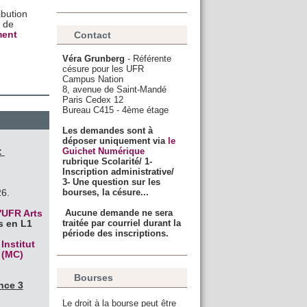
ibution
e de
Contact
ment
Véra Grunberg
- Référente
césure pour les UFR
Campus Nation
8, avenue de Saint-Mandé
Paris Cedex 12
Bureau C415 - 4ème étage
Les demandes sont à
déposer uniquement via
le
Guichet Numérique
1:
rubrique Scolarité/ 1-
Inscription administrative/
3- Une question sur les
bourses, la césure...
26.
Aucune demande ne sera
'UFR Arts
traitée par courriel durant la
s en L1
période des inscriptions.
,
Institut
 (MC)
Bourses
ence 3
Le droit à la bourse peut être