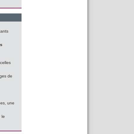
tants
es
celles
ages de
des, une
 le