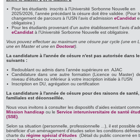
Pour les étudiants inscrits à l'Université Sorbonne Nouvelle en
2025/2026, l'année précédant la césure doit être validée. (Pour t
changement de parcours à l'USN l'avis d'admission
eCandidat
e
obligatoire.)
Pour les étudiants provenant d'un autre établissement l'avis d'a
eCandidat
à l'Université Sorbonne Nouvelle est obligatoire.
Vous pouvez effectuer au maximum une césure par cycle (une en L
une en Master et une en
Doctorat
).
La candidature à l'année de césure n'est pas autorisée dans l
suivants :
Redoublant ou admis dans l'année supérieure en AJAC
Candidature dans une autre formation (Licence ou Master) 
niveau d’études ou inférieur à votre inscription initiale à l'USN
Inscription en DU, agrégation ou certification
La candidature à l'année de césure pour des raisons de santé,
familiales est déconseillée.
Nous vous invitons à consulter les dispositifs d'aides existant com
Mission handicap
ou le
Service interuniversitaire de santé étu
(SSE)
.
Selon sa situation (personnelle, professionnelle ...), il est possible d
bénéficier d'un aménagement d'études selon les conditions définies
charte du
régime spécial d'études
(Détail du public concerné en 