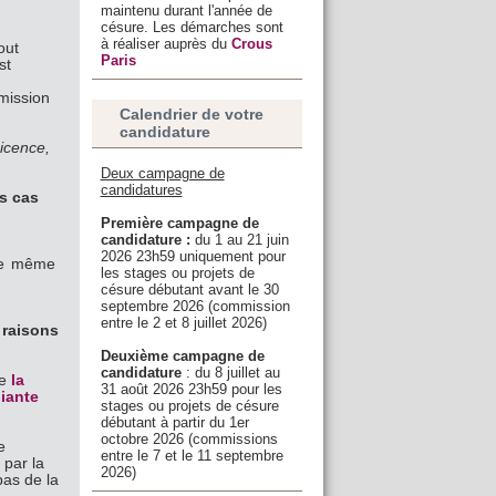
maintenu durant l'année de
césure. Les démarches sont
à réaliser auprès du
Crous
out
Paris
st
dmission
Calendrier de votre
candidature
icence,
Deux campagne de
candidatures
es cas
Première campagne de
candidature
:
du 1 au 21 juin
2026 23h59 uniquement pour
de même
les stages ou projets de
césure débutant avant le 30
septembre 2026 (commission
entre le 2 et 8 juillet 2026)
 raisons
Deuxième campagne de
candidature
: du 8 juillet au
me
la
31 août 2026 23h59 pour les
diante
stages ou projets de césure
débutant à partir du 1er
octobre 2026 (commissions
e
entre le 7 et le 11 septembre
 par la
2026)
bas de la