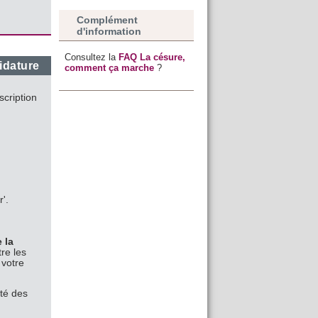
Complément
d'information
Consultez la
FAQ La césure,
idature
comment ça marche
?
scription
r'.
 la
re les
 votre
pté des