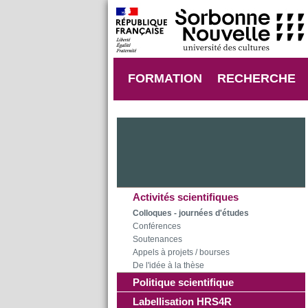
FORMATION
RECHERCHE
Activités scientifiques
Colloques - journées d'études
Conférences
Soutenances
Appels à projets / bourses
De l'idée à la thèse
Politique scientifique
Labellisation HRS4R