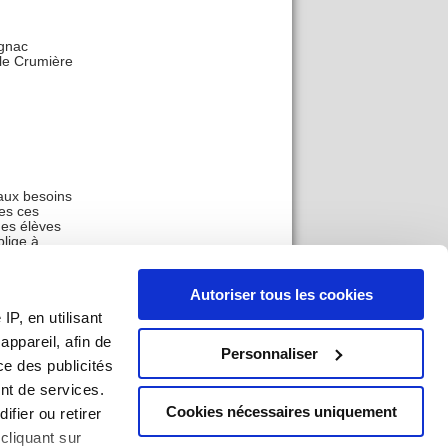
ignac
lle Crumière
aux besoins
es ces
des élèves
blige à
 s’aggraver
les autres,
les
Autoriser tous les cookies
n Europe
P, en utilisant
ppareil, afin de
Personnaliser
ce des publicités
nt de services.
Cookies nécessaires uniquement
ifier ou retirer
cliquant sur