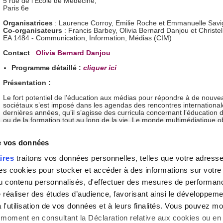
5 rue de l’Ecole de Médecine,
Paris 6e
Organisatrices
: Laurence Corroy, Emilie Roche et Emmanuelle Sav
Co-organisateurs
: Francis Barbey, Olivia Bernard Danjou et Christe
EA 1484 - Communication, Information, Médias (CIM)
Contact
:
Olivia Bernard Danjou
Programme détaillé :
cliquer ici
Présentation :
Le fort potentiel de l’éducation aux médias pour répondre à de nouve
sociétaux s’est imposé dans les agendas des rencontres international
dernières années, qu’il s’agisse des curricula concernant l’éducation 
ou de la formation tout au long de la vie. Le monde multimédiatique o
réfléchir aux moyens de réduire les fractures qui sont susceptibles de
entre ceux dotés d’un « capital médiatique et numérique » suffisant et 
de vos données
posant ainsi des enjeux citoyens et plus largement humanistes. De tel
préoccupations rejoignent une attente sociale clairement exprimée e
comme en Afrique...
ires
traitons vos données personnelles, telles que votre adresse I
 cookies pour stocker et accéder à des informations sur votre a
 du contenu personnalisés, d'effectuer des mesures de performan
Type :
Colloque / Journée d'étude
e réaliser des études d’audience, favorisant ainsi le développeme
l'utilisation de vos données et à leurs finalités. Vous pouvez mod
Lieu(x) :
moment en consultant la Déclaration relative aux cookies ou en 