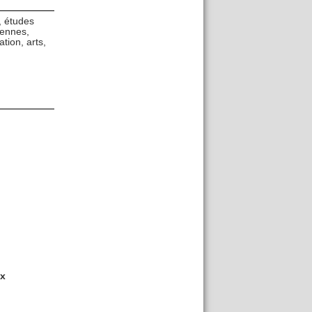
 études
iennes,
tion, arts,
ux