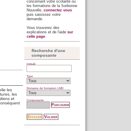
concernant votre scolarité ou
les formations de la Sorbonne
Nouvelle,
connectez vous
puis saisissez votre
demande.
Vous trouverez des
explications et de l'aide
sur
cette page
.
Recherche d'une
composante
Intitulé
Type
Domaine de formation LMD
lle les
tures, les
diens et
Composante
conséquent