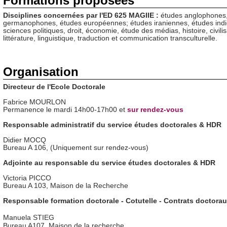
Formations proposées
Disciplines concernées par l'ED 625 MAGIIE :
études anglophones,
germanophones, études européennes; études iraniennes, études ind
sciences politiques, droit, économie, étude des médias, histoire, civilisa
littérature, linguistique, traduction et communication transculturelle.
Organisation
Directeur de l'Ecole Doctorale
Fabrice MOURLON
Permanence le mardi 14h00-17h00 et
sur rendez-vous
Responsable administratif du service études doctorales & HDR
Didier MOCQ
Bureau A 106, (Uniquement sur rendez-vous)
Adjointe au responsable du service études doctorales & HDR
Victoria PICCO
Bureau A 103, Maison de la Recherche
Responsable formation doctorale - Cotutelle - Contrats doctora
Manuela STIEG
Bureau A107, Maison de la recherche