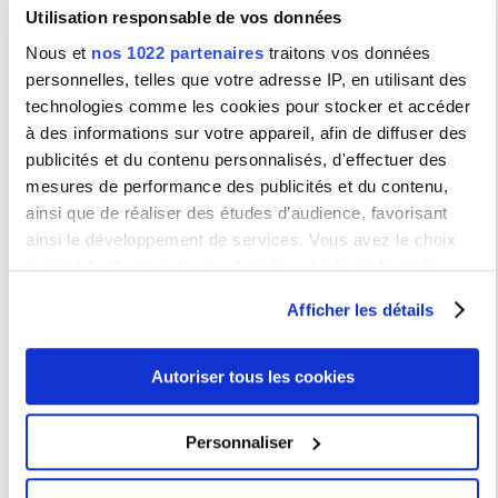
Utilisation responsable de vos données
Nous et
nos 1022 partenaires
traitons vos données
Renseignements
personnelles, telles que votre adresse IP, en utilisant des
Direction des Affaires Internationales
technologies comme les cookies pour stocker et accéder
Bureau C014
17 rue de la Sorbonne
à des informations sur votre appareil, afin de diffuser des
75005 Paris
publicités et du contenu personnalisés, d'effectuer des
Métro : Cluny-La Sorbonne
mesures de performance des publicités et du contenu,
ainsi que de réaliser des études d’audience, favorisant
ACTUALITE
ainsi le développement de services. Vous avez le choix
Modalités d'enseignement du 1er semestre rentrée 2020-2021
quant à l'utilisation de vos données et à leurs finalités.
Vous pouvez modifier ou retirer votre consentement à tout
Afficher les détails
Recherche d'une formation
moment en consultant la Déclaration relative aux cookies
ou en cliquant sur l'icône de confidentialité.
Intitulé
Autoriser tous les cookies
Si vous le permettez, nous aimerions également :
Niveau
Collecter des informations sur votre localisation
Personnaliser
Discipline
géographique qui peuvent être précises à plusieurs
mètres près
Composante