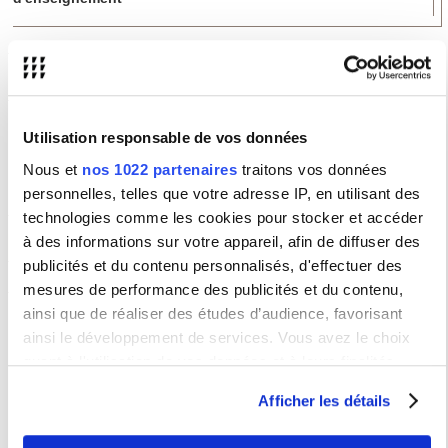
Renseignements
Direction des Affaires Internationales
Utilisation responsable de vos données
Bureau C014
17 rue de la Sorbonne
75005 Paris
Nous et
nos 1022 partenaires
traitons vos données
personnelles, telles que votre adresse IP, en utilisant des
Métro : Cluny-La Sorbonne
technologies comme les cookies pour stocker et accéder
à des informations sur votre appareil, afin de diffuser des
ACTUALITE
publicités et du contenu personnalisés, d'effectuer des
Modalités d'enseignement du 1er semestre rentrée 2020-2021
mesures de performance des publicités et du contenu,
ainsi que de réaliser des études d’audience, favorisant
Recherche d'une formation
ainsi le développement de services. Vous avez le choix
Intitulé
quant à l'utilisation de vos données et à leurs finalités.
Vous pouvez modifier ou retirer votre consentement à tout
Niveau
Afficher les détails
moment en consultant la Déclaration relative aux cookies
ou en cliquant sur l'icône de confidentialité.
Discipline