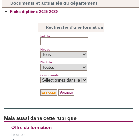
d'autres informations que vous leur avez fournies ou qu'ils
Documents et actualités du département
ont collectées lors de votre utilisation de leurs services.
Fiche diplôme 2025-2030
Recherche d'une formation
Intitulé
Niveau
Discipline
Composante
Offre de formation
Licence