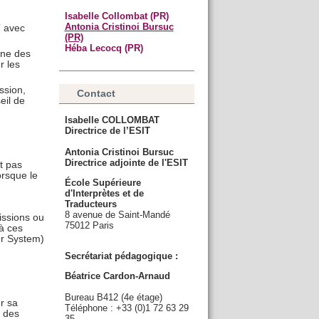
Isabelle Collombat (PR)
Antonia Cristinoi Bursuc
T avec
(PR)
Héba Lecocq (PR)
une des
r les
ssion,
Contact
eil de
Isabelle COLLOMBAT
Directrice de l’ESIT
Antonia Cristinoi Bursuc
Directrice adjointe de l'ESIT
t pas
orsque le
École Supérieure
d'Interprètes et de
Traducteurs
8 avenue de Saint-Mandé
issions ou
75012 Paris
 à ces
er System)
Secrétariat pédagogique :
Béatrice Cardon-Arnaud
Bureau B412 (4e étage)
r sa
Téléphone : +33 (0)1 72 63 29
s des
35