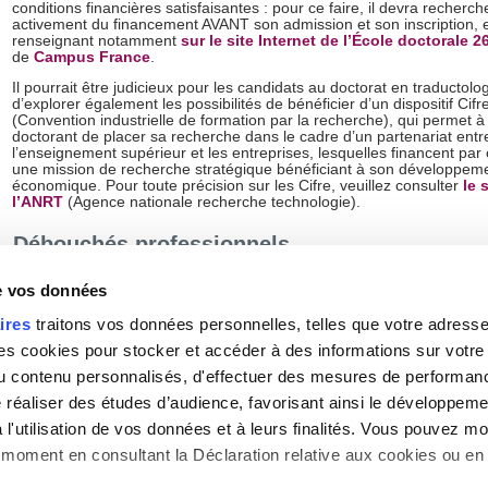
conditions financières satisfaisantes : pour ce faire, il devra recherch
activement du financement AVANT son admission et son inscription, 
renseignant notamment
sur le site Internet de l’École doctorale 2
de
Campus France
.
Il pourrait être judicieux pour les candidats au doctorat en traductolo
d’explorer également les possibilités de bénéficier d’un dispositif Cifr
(Convention industrielle de formation par la recherche), qui permet à
doctorant de placer sa recherche dans le cadre d’un partenariat entr
l’enseignement supérieur et les entreprises, lesquelles financent par c
une mission de recherche stratégique bénéficiant à son développeme
économique. Pour toute précision sur les Cifre, veuillez consulter
le 
l’ANRT
(Agence nationale recherche technologie).
Débouchés professionnels
Métiers de la recherche et de l’enseignement supérieur :
dan
de vos données
environnement économique et culturel mondialisé, les besoins d
professionnels dans tous les métiers de la traduction ne cessent
ires
traitons vos données personnelles, telles que votre adresse I
d’augmenter, ainsi que le niveau de compétence requis. Les doc
traductologie auront le bagage nécessaire pour assurer ou mett
 cookies pour stocker et accéder à des informations sur votre a
place des formations universitaires de qualité.
 du contenu personnalisés, d'effectuer des mesures de performan
Métiers de l’édition :
direction de collections d’œuvres traduite
d’œuvres audiovisuelles
e réaliser des études d’audience, favorisant ainsi le développeme
Fonction d’encadrement
dans des organisations internationale
l'utilisation de vos données et à leurs finalités. Vous pouvez mod
grandes entreprises offrant des services de traduction ou d’interp
moment en consultant la Déclaration relative aux cookies ou en 