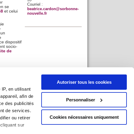
er
Courriel :
en se
beatrice.cardon@sorbonne-
68
et celui
nouvelle.fr
gie
e
 un
e
e dispositif
nt socio-
site de
s un
e
Autoriser tous les cookies
P, en utilisant
teurs en
re en
ppareil, afin de
Personnaliser
ce des publicités
s ou
nt de services.
s ou de
Cookies nécessaires uniquement
ifier ou retirer
rétation.
cliquant sur