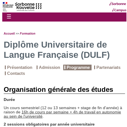
☰
Accueil
>>
Formation
Diplôme Universitaire de
Langue Française (DULF)
Présentation
Admission
Programme
Partenariats
Contacts
Organisation générale des études
Durée
Un cours semestriel (12 ou 13 semaines + stage de fin d'année) à
raison de
16h de cours par semaine + 4h de travail en autonomie
au sein de l'université
.
2 sessions obligatoires par année universitaire