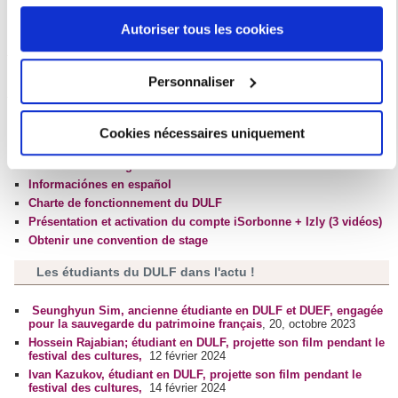
ou en cliquant sur l'icône de confidentialité.
Autoriser tous les cookies
Si vous le permettez, nous aimerions également :
Collecter des informations sur votre localisation
Personnaliser
Téléchargement
géographique qui peuvent être précises à plusieurs
Emplois du temps
mètres près
Calendrier universitaire du DULF 2025/2026
Cookies nécessaires uniquement
Identifier votre appareil en l'analysant activement
Dépliant d'informations du DULF
pour en relever les caractéristiques spécifiques
Information in English
(empreintes digitales).
Informaciónes en español
Pour en savoir plus sur le traitement de vos données
Charte de fonctionnement du DULF
Présentation et activation du compte iSorbonne + Izly (3 vidéos)
personnelles et définir vos préférences, reportez-vous à la
Obtenir une convention de stage
section « Détails »
. Vous pouvez modifier ou retirer votre
consentement à tout moment à partir de la déclaration sur
Les étudiants du DULF dans l'actu !
les cookies.
Seunghyun Sim, ancienne étudiante en DULF et DUEF, engagée
pour la sauvegarde du patrimoine français
, 20, octobre 2023
Les cookies nous permettent de personnaliser le contenu
Hossein Rajabian; étudiant en DULF, projette son film pendant le
et les annonces, d'offrir des fonctionnalités relatives aux
festival des cultures,
12 février 2024
médias sociaux et d'analyser notre trafic. Nous
Ivan Kazukov, étudiant en DULF, projette son film pendant le
festival des cultures,
14 février 2024
partageons également des informations sur l'utilisation de