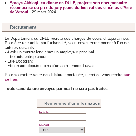
Soraya Akhlaqi, étudiante en DULF, projette son documentaire
notre site avec nos partenaires de médias sociaux, de
récompensé du prix du jury jeune du festival des cinémas d'Asie
de Vesoul,
29 mars 2024
publicité et d'analyse, qui peuvent combiner celles-ci avec
d'autres informations que vous leur avez fournies ou qu'ils
Recrutement
ont collectées lors de votre utilisation de leurs services.
Le Département du DFLE recrute des chargés de cours chaque année.
Pour être recrutable par l'université, vous devez correspondre à l'un des
critères suivants:
- Avoir un contrat long chez un employeur principal
- Etre auto-entrepreneur
- Etre Doctorant
- Etre inscrit depuis moins d'un an à France Travail
Pour soumettre votre candidature spontanée, merci de vous rendre
sur
ce lien.
Toute candidature envoyée par mail ne sera pas traitée.
Recherche d'une formation
Intitulé
Niveau