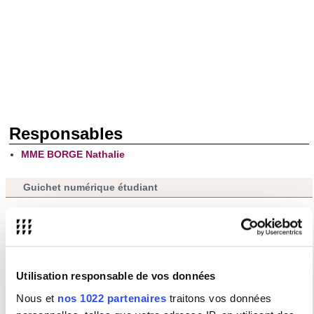
Responsables
MME BORGE Nathalie
Guichet numérique étudiant
Pour toutes questions concernant votre scolarité ou les formations de la
Sorbonne Nouvelle,
connectez vous
puis saisissez votre demande.
Vous trouverez des explications et de l'aide
sur cette page
.
Utilisation responsable de vos données
Renseignements :
Nous et
nos 1022 partenaires
traitons vos données
Département : Didactique du Français Langue Etrangère (DFLE)
CAMPUS NATION