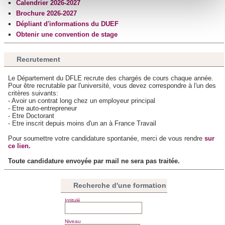
Calendrier 2026-2027
Pour en savoir plus sur le traitement de vos données
Brochure 2026-2027
personnelles et définir vos préférences, reportez-vous à la
Dépliant d'informations du DUEF
section « Détails »
. Vous pouvez modifier ou retirer votre
Obtenir une convention de stage
consentement à tout moment à partir de la déclaration sur
les cookies.
Recrutement
Le Département du DFLE recrute des chargés de cours chaque année.
Les cookies nous permettent de personnaliser le contenu
Pour être recrutable par l'université, vous devez correspondre à l'un des
et les annonces, d'offrir des fonctionnalités relatives aux
critères suivants:
- Avoir un contrat long chez un employeur principal
médias sociaux et d'analyser notre trafic. Nous
- Etre auto-entrepreneur
- Etre Doctorant
partageons également des informations sur l'utilisation de
- Etre inscrit depuis moins d'un an à France Travail
notre site avec nos partenaires de médias sociaux, de
Pour soumettre votre candidature spontanée, merci de vous rendre
sur
publicité et d'analyse, qui peuvent combiner celles-ci avec
ce lien.
d'autres informations que vous leur avez fournies ou qu'ils
Toute candidature envoyée par mail ne sera pas traitée.
ont collectées lors de votre utilisation de leurs services.
Recherche d'une formation
Intitulé
Niveau