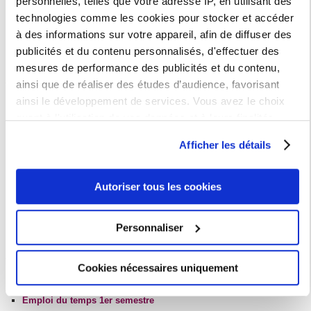
personnelles, telles que votre adresse IP, en utilisant des
8 avenue de Saint-Mandé
technologies comme les cookies pour stocker et accéder
75012 Paris
à des informations sur votre appareil, afin de diffuser des
Sur Internet
publicités et du contenu personnalisés, d'effectuer des
mesures de performance des publicités et du contenu,
Campus Nation
ainsi que de réaliser des études d’audience, favorisant
La Sorbonne Nouvelle se trouve désormais sur le nouveau
Campus
ainsi le développement de services. Vous avez le choix
Nation
quant à l'utilisation de vos données et à leurs finalités.
Voici comment accéder au secrétariat pédagogique du DUEF
Vous pouvez modifier ou retirer votre consentement à tout
Afficher les détails
moment en consultant la Déclaration relative aux cookies
ou en cliquant sur l'icône de confidentialité.
Autoriser tous les cookies
Si vous le permettez, nous aimerions également :
Collecter des informations sur votre localisation
Personnaliser
géographique qui peuvent être précises à plusieurs
mètres près
Cookies nécessaires uniquement
Identifier votre appareil en l'analysant activement
Téléchargement
pour en relever les caractéristiques spécifiques
Emploi du temps 1er semestre
(empreintes digitales).