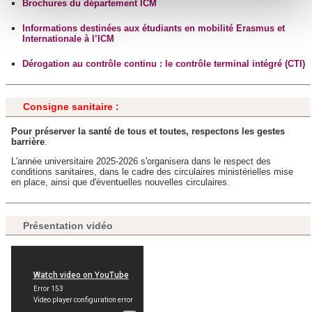
Brochures du département ICM
Pour en savoir plus sur le traitement de vos données
personnelles et définir vos préférences, reportez-vous à la
Informations destinées aux étudiants en mobilité Erasmus et
Internationale à l’ICM
section « Détails »
. Vous pouvez modifier ou retirer votre
consentement à tout moment à partir de la déclaration sur
Dérogation au contrôle continu : le contrôle terminal intégré (CTI)
les cookies.
Consigne sanitaire :
Les cookies nous permettent de personnaliser le contenu
et les annonces, d'offrir des fonctionnalités relatives aux
Pour préserver la santé de tous et toutes, respectons les gestes
barrière
.
médias sociaux et d'analyser notre trafic. Nous
partageons également des informations sur l'utilisation de
L'année universitaire 2025-2026 s'organisera dans le respect des
conditions sanitaires, dans le cadre des circulaires ministérielles mise
notre site avec nos partenaires de médias sociaux, de
en place, ainsi que d'éventuelles nouvelles circulaires.
publicité et d'analyse, qui peuvent combiner celles-ci avec
d'autres informations que vous leur avez fournies ou qu'ils
Présentation vidéo
ont collectées lors de votre utilisation de leurs services.