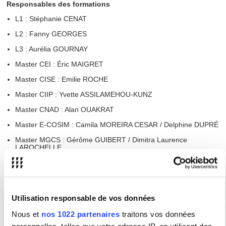
Responsables des formations
L1 : Stéphanie CENAT
L2 : Fanny GEORGES
L3 : Aurélia GOURNAY
Master CEI : Éric MAIGRET
Master CISE : Emilie ROCHE
Master CIIP : Yvette ASSILAMEHOU-KUNZ
Master CNAD : Alan OUAKRAT
Master E-COSIM : Camila MOREIRA CESAR / Delphine DUPRÉ
Master MGCS : Gérôme GUIBERT / Dimitra Laurence
LAROCHELLE
Master JC : Sophie DUBEC / Clément COMBES
Autres responsabilités
Responsable des stages en Licence 3:
Christine CHEVRET -
Utilisation responsable de vos données
CASTELLANI
Nous et
nos 1022 partenaires
traitons vos données
Coordinatrice Erasmus : Yasmine MARCIL