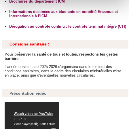
Brochures du département ICM
Pour en savoir plus sur le traitement de vos données
personnelles et définir vos préférences, reportez-vous à la
Informations destinées aux étudiants en mobilité Erasmus et
Internationale à l’ICM
section « Détails »
. Vous pouvez modifier ou retirer votre
consentement à tout moment à partir de la déclaration sur
Dérogation au contrôle continu : le contrôle terminal intégré (CTI)
les cookies.
Consigne sanitaire :
Les cookies nous permettent de personnaliser le contenu
et les annonces, d'offrir des fonctionnalités relatives aux
Pour préserver la santé de tous et toutes, respectons les gestes
barrière
.
médias sociaux et d'analyser notre trafic. Nous
partageons également des informations sur l'utilisation de
L'année universitaire 2025-2026 s'organisera dans le respect des
conditions sanitaires, dans le cadre des circulaires ministérielles mise
notre site avec nos partenaires de médias sociaux, de
en place, ainsi que d'éventuelles nouvelles circulaires.
publicité et d'analyse, qui peuvent combiner celles-ci avec
d'autres informations que vous leur avez fournies ou qu'ils
Présentation vidéo
ont collectées lors de votre utilisation de leurs services.