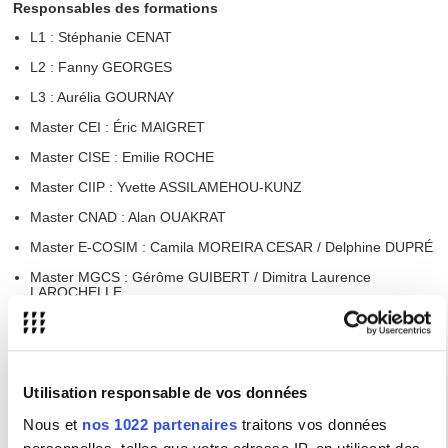
Responsables des formations
L1 : Stéphanie CENAT
L2 : Fanny GEORGES
L3 : Aurélia GOURNAY
Master CEI : Éric MAIGRET
Master CISE : Emilie ROCHE
Master CIIP : Yvette ASSILAMEHOU-KUNZ
Master CNAD : Alan OUAKRAT
Master E-COSIM : Camila MOREIRA CESAR / Delphine DUPRÉ
Master MGCS : Gérôme GUIBERT / Dimitra Laurence
LAROCHELLE
Master JC : Sophie DUBEC / Clément COMBES
Autres responsabilités
Responsable des stages en Licence 3:
Christine CHEVRET -
Utilisation responsable de vos données
CASTELLANI
Nous et
nos 1022 partenaires
traitons vos données
Coordinatrice Erasmus : Yasmine MARCIL