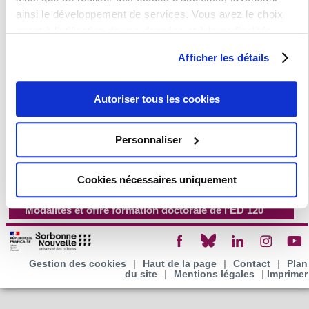
La formation doctorale de l'ED 120 (modalités et
ainsi le développement de services. Vous avez le choix
offre)
quant à l'utilisation de vos données et à leurs finalités.
Vous pouvez modifier ou retirer votre consentement à tout
Afficher les détails
moment en consultant la Déclaration relative aux cookies
ou en cliquant sur l'icône de confidentialité.
S'inscrire en doctorat (ED 120)
Autoriser tous les cookies
Si vous le permettez, nous aimerions également :
Directeurs(trices) de recherche de l'ED 120
Collecter des informations sur votre localisation
Equipes de recherche rattachées à l'ED 120
Personnaliser
géographique qui peuvent être précises à plusieurs
Codirection, cotutelle de thèse (ED120)
mètres près
Financer sa thèse (ED120)
Cookies nécessaires uniquement
Identifier votre appareil en l'analysant activement
Le Comité de suivi (ED 120)
pour en relever les caractéristiques spécifiques
Modalités et offre formation doctorale de l'ED 120
(empreintes digitales).
Pour en savoir plus sur le traitement de vos données
personnelles et définir vos préférences, reportez-vous à la
Gestion des cookies
|
Haut de la page
|
Contact
|
Plan
section « Détails »
. Vous pouvez modifier ou retirer votre
du site
|
Mentions légales
|
Imprimer
consentement à tout moment à partir de la déclaration sur
les cookies.