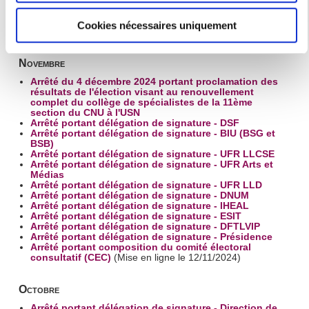
d'orientation scientifique et pédagogique (COSP) de
mètres près
l'INSPE de l'Académie de Paris
Cookies nécessaires uniquement
Identifier votre appareil en l'analysant activement
2024
pour en relever les caractéristiques spécifiques
(empreintes digitales).
Novembre
Pour en savoir plus sur le traitement de vos données
Arrêté du 4 décembre 2024 portant proclamation des
résultats de l'élection visant au renouvellement
personnelles et définir vos préférences, reportez-vous à la
complet du collège de spécialistes de la 11ème
section « Détails »
. Vous pouvez modifier ou retirer votre
section du CNU à l'USN
Arrêté portant délégation de signature - DSF
consentement à tout moment à partir de la déclaration sur
Arrêté portant délégation de signature - BIU (BSG et
BSB)
les cookies.
Arrêté portant délégation de signature - UFR LLCSE
Arrêté portant délégation de signature - UFR Arts et
Médias
Les cookies nous permettent de personnaliser le contenu
Arrêté portant délégation de signature - UFR LLD
et les annonces, d'offrir des fonctionnalités relatives aux
Arrêté portant délégation de signature - DNUM
Arrêté portant délégation de signature - IHEAL
médias sociaux et d'analyser notre trafic. Nous
Arrêté portant délégation de signature - ESIT
Arrêté portant délégation de signature - DFTLVIP
partageons également des informations sur l'utilisation de
Arrêté portant délégation de signature - Présidence
notre site avec nos partenaires de médias sociaux, de
Arrêté portant composition du comité électoral
consultatif (CEC)
(Mise en ligne le 12/11/2024)
publicité et d'analyse, qui peuvent combiner celles-ci avec
d'autres informations que vous leur avez fournies ou qu'ils
Octobre
ont collectées lors de votre utilisation de leurs services.
Arrêté portant délégation de signature - Direction de