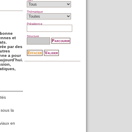
Thématique
Président-e
orbonne
Structure
ennes et
ats.
érée par des
utres
onne a pour
aujourd’hui.
ssion,
atiques,
ités
 sous la
viaux en