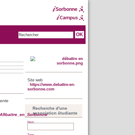
Site web
:
https://www.debattre-en-
sorbonne.com
pente
Recherche d'une
association étudiante
3%A9battre_en_Sorbonne
Nom
Type