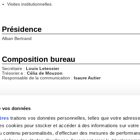
Visites institutionnelles.
Présidence
Alban Bertrand
Composition bureau
Secrétaire :
Louis Letessier
Trésorier.e
:
Célia de Mouzon
Responsable de la communication :
Isaure Autier
Cotisation
30€
de vos données
ires
traitons vos données personnelles, telles que votre adresse I
 cookies pour stocker et accéder à des informations sur votre a
Informations complémentaires
 du contenu personnalisés, d'effectuer des mesures de performan
Rejoignez-nous !