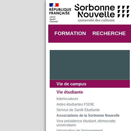
FORMATION
RECHERCHE
Vie de campus
Vie étudiante
Interlocuteurs
Aides étudiantes FSDIE
Service de Santé Etudiante
Associations de la Sorbonne Nouvelle
Vice présidence étudiant, démocratie
universitaire
Valorisation de l'engagement